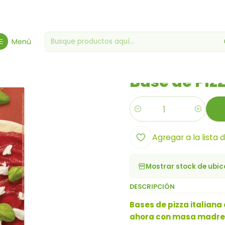
rotes Gourmet
Tiendas de comestibles varias
Base de Pizza Sin 
Menú
|
Base de Piz
Cantidad
Agregar a la lista 
Mostrar stock de ubi
DESCRIPCIÓN
Bases de pizza italiana 
ahora con masa madre y 