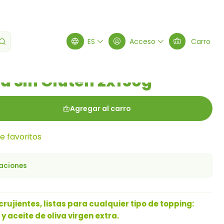
Gluten 2x150g
ES
Acceso
Carro
za Sin Gluten 2x150g
Agregar al carro
de favoritos
caciones
crujientes, listas para cualquier tipo de topping:
aceite de oliva virgen extra.