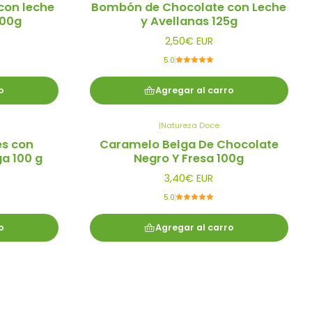
con leche
Bombón de Chocolate con Leche
100g
y Avellanas 125g
2,50€ EUR
5.0
o
Agregar al carro
|
Natureza Doce
es con
Caramelo Belga De Chocolate
a 100 g
Negro Y Fresa 100g
3,40€ EUR
5.0
o
Agregar al carro