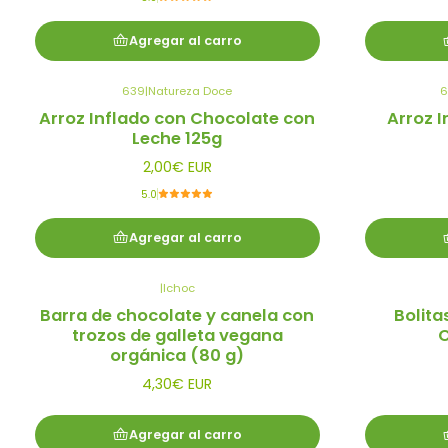
Agregar al carro
639
|
Natureza Doce
6
Arroz Inflado con Chocolate con
Arroz 
Leche 125g
2,00€ EUR
5.0
Agregar al carro
|
Ichoc
Barra de chocolate y canela con
Bolita
trozos de galleta vegana
C
orgánica (80 g)
4,30€ EUR
Agregar al carro