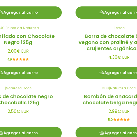
Agregar al carro
Agregar al carr
40
|
Frutos da Natureza
|
Ichoc
Inflado con Chocolate
Barra de chocolate 
Negro 125g
vegano con praliné y 
crujientes orgánica
2,00€ EUR
4,30€ EUR
4.9
Agregar al carro
Agregar al carr
|
Natureza Doce
309
|
Natureza Doce
s de chocolate negro
Bombón de anacard
hocoballs 125g
chocolate belga negr
2,50€ EUR
2,99€ EUR
5.0
Agregar al carro
Agregar al carr