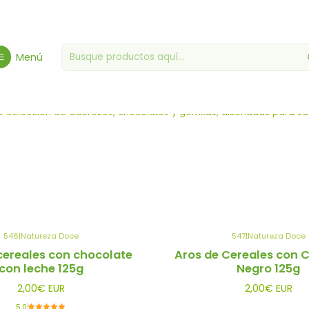
Inicio
Coberturas, chocolates y gomitas
Menú
berturas, chocolates y gomi
ble colección de aderezos, chocolates y gomitas, diseñadas para sa
546
|
Natureza Doce
547
|
Natureza Doce
cereales con chocolate
Aros de Cereales con 
con leche 125g
Negro 125g
2,00€ EUR
2,00€ EUR
5.0