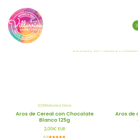
Co
Deléitese con nuestra irresisti
523
|
Natureza Doce
Aros de Cereal con Chocolate
Aros de 
Blanco 125g
2,00€ EUR
5.0