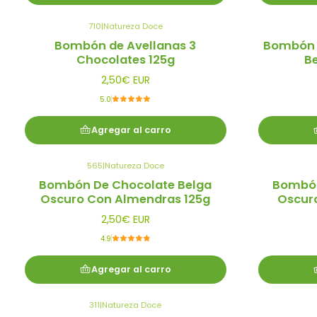
710
|
Natureza Doce
Bombón de Avellanas 3
Bombón 
Chocolates 125g
Be
2,50€ EUR
5.0
Agregar al carro
565
|
Natureza Doce
Bombón De Chocolate Belga
Bombón
Oscuro Con Almendras 125g
Oscuro
2,50€ EUR
4.9
Agregar al carro
311
|
Natureza Doce