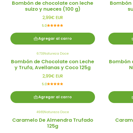
Bombón de chocolate con leche
Bombón d
suizo y nueces (100 g)
su
2,99€ EUR
5.0
Agregar al carro
673
|
Natureza Doce
Bombón de Chocolate con Leche
Bombón d
y Trufa, Avellanas y Coco 125g
N
2,99€ EUR
5.0
Agregar al carro
498
|
Natureza Doce
Caramelo De Almendra Trufado
Carame
125g