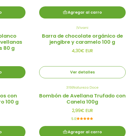
o
Agregar al carro
|
Vivani
Agotado
blanco
Barra de chocolate orgánico de
avellanas
jengibre y caramelo 100 g
s 80 g
4,30€ EUR
o
Ver detalles
319
|
Natureza Doce
os con
Bombón de Avellana Trufado con
o 100 g
Canela 100g
2,99€ EUR
5.0
o
Agregar al carro