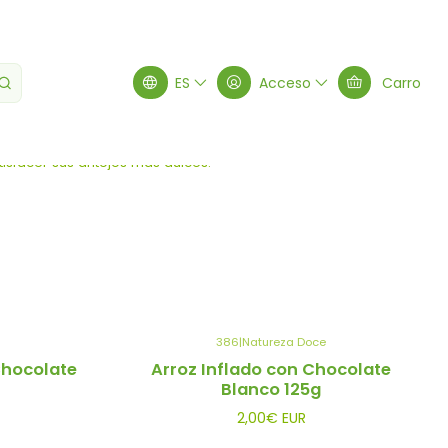
ES
Acceso
Carro
tas
Filtros
tisfacer sus antojos más dulces.
386
|
Natureza Doce
Chocolate
Arroz Inflado con Chocolate
Blanco 125g
2,00€ EUR