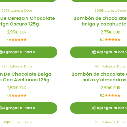
375
|
Natureza Doce
306
|
Natureza Doce
De Cereza Y Chocolate
Bombón de chocolat
lga Oscuro 125g
belga y cacahuete 
2,99€ EUR
2,75€ EUR
4.9
5.0
Agregar al carro
Agregar al carr
320
|
Natureza Doce
501
|
Natureza Doce
 De Chocolate Belga
Bombón de chocolate 
 Con Avellanas 125g
suizo y almendras
2,50€ EUR
2,50€ EUR
4.8
5.0
Agregar al carro
Agregar al carr
316
|
Natureza Doce
310
|
Natureza Doce