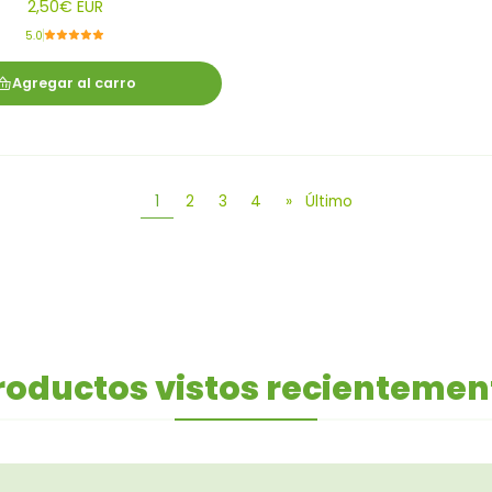
2,50€ EUR
5.0
Agregar al carro
1
2
3
4
»
Último
roductos vistos recientemen