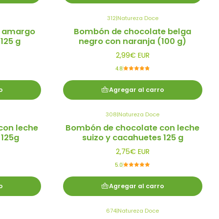
312
|
Natureza Doce
e amargo
Bombón de chocolate belga
125 g
negro con naranja (100 g)
2,99€ EUR
4.8
o
Agregar al carro
308
|
Natureza Doce
con leche
Bombón de chocolate con leche
 125g
suizo y cacahuetes 125 g
2,75€ EUR
5.0
o
Agregar al carro
674
|
Natureza Doce