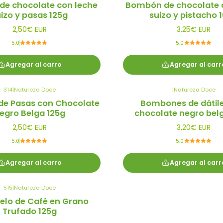
e chocolate con leche
Bombón de chocolate 
izo y pasas 125g
suizo y pistacho 
2,50€ EUR
3,25€ EUR
5.0
5.0
Agregar al carro
Agregar al carr
314
|
Natureza Doce
|
Natureza Doce
e Pasas con Chocolate
Bombones de dátil
egro Belga 125g
chocolate negro belg
2,50€ EUR
3,20€ EUR
5.0
5.0
Agregar al carro
Agregar al carr
515
|
Natureza Doce
lo de Café en Grano
Trufado 125g