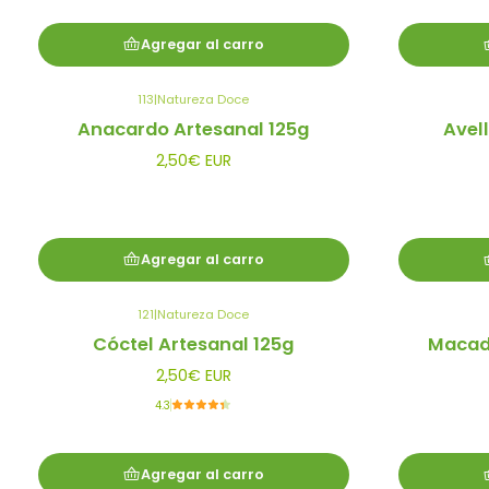
Agregar al carro
113
|
Natureza Doce
Anacardo Artesanal 125g
Avel
2,50€ EUR
Agregar al carro
121
|
Natureza Doce
Cóctel Artesanal 125g
Macad
2,50€ EUR
4.3
Agregar al carro