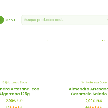
Inicio
Frutos Secos - Especialidad
Frutos Secos Artesanales
Menú
Frutos Secos Artesanales
 de nuestras nueces artesanales, cuidadosamente seleccionadas y p
122
|
Natureza Doce
341
|
Natureza Doce
ndra Artesanal con
Almendra Artesana
Algarroba 125g
Caramelo Salado 
2,99€ EUR
2,99€ EUR
4.3
4.4