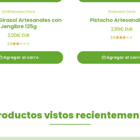
120
|
Natureza Doce
|
Natureza Doce
Girasol Artesanales con
Pistacho Artesanal
Jengibre 125g
2,99€ EUR
2,00€ EUR
3.0
2.0
Agregar al carro
Agregar al carr
roductos vistos recientemen