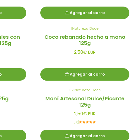
o
Agregar al carro
|
Natureza Doce
les con
Coco rebanado hecho a mano
125g
125g
2,50€ EUR
o
Agregar al carro
117
|
Natureza Doce
25g
Maní Artesanal Dulce/Picante
125g
2,50€ EUR
5.0
o
Agregar al carro