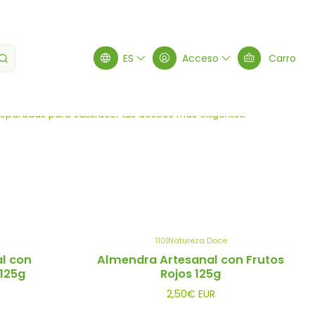
ES
Acceso
Carro
Filtros
reparadas para satisfacer tus deseos más exigentes.
110
|
Natureza Doce
l con
Almendra Artesanal con Frutos
125g
Rojos 125g
2,50€ EUR