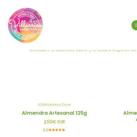
Descubre el auténtico sabor y la textura crujiente
109
|
Natureza Doce
Almendra Artesanal 125g
Alme
2,50€ EUR
5.0