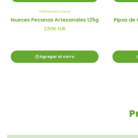
115
|
Natureza Doce
Nueces Pecanas Artesanales 125g
Pipas de 
2,50€ EUR
Agregar al carro
P