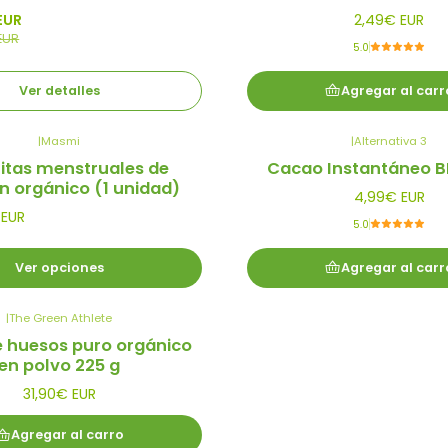
EUR
2,49€ EUR
EUR
5.0
Ver detalles
Agregar al carr
|
Masmi
|
Alternativa 3
itas menstruales de
Cacao Instantáneo B
n orgánico (1 unidad)
4,99€ EUR
 EUR
5.0
Ver opciones
Agregar al carr
|
The Green Athlete
 huesos puro orgánico
en polvo 225 g
31,90€ EUR
Agregar al carro