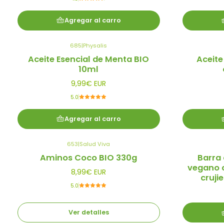
Agregar al carro
685
|
Physalis
Aceite Esencial de Menta BIO
Aceite
10ml
9,99€ EUR
5.0
Agregar al carro
653
|
Salud Viva
Agotado
Aminos Coco BIO 330g
Barra
vegano c
8,99€ EUR
cruji
5.0
Ver detalles