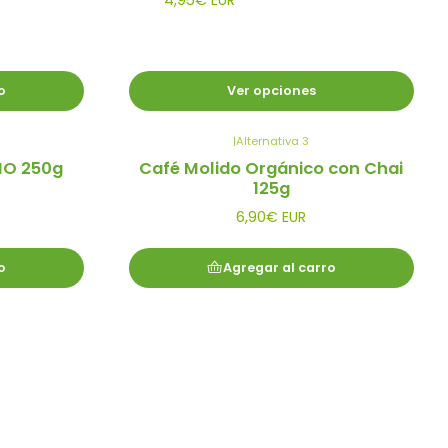
4,95€ EUR
o
Ver opciones
|
Alternativa 3
IO 250g
Café Molido Orgánico con Chai
125g
6,90€ EUR
o
Agregar al carro