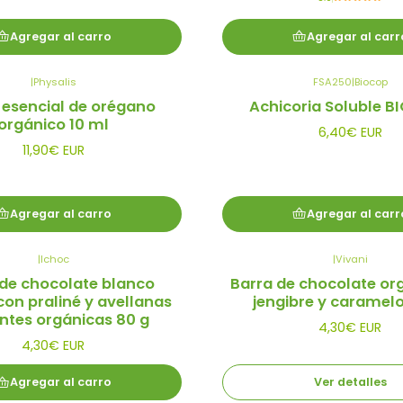
Agregar al carro
Agregar al carr
|
Physalis
FSA250
|
Biocop
 esencial de orégano
Achicoria Soluble B
orgánico 10 ml
6,40€ EUR
11,90€ EUR
Agregar al carro
Agregar al carr
|
Ichoc
|
Vivani
Agotado
 de chocolate blanco
Barra de chocolate or
on praliné y avellanas
jengibre y caramelo
entes orgánicas 80 g
4,30€ EUR
4,30€ EUR
Agregar al carro
Ver detalles