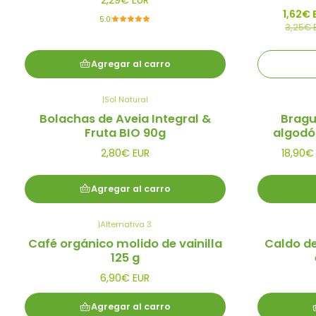
2,29€ EUR
Agotado
1,62€ 
5.0
3,25€ 
Agregar al carro
|
Sol Natural
Nuevo
Bolachas de Aveia Integral &
Bragu
Fruta BIO 90g
algodó
2,80€ EUR
18,90€
Agregar al carro
|
Alternativa 3
Café orgánico molido de vainilla
Caldo de
125 g
6,90€ EUR
Agregar al carro