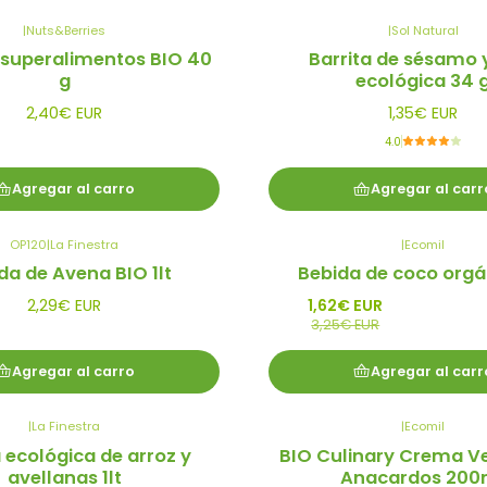
|
Nuts&Berries
|
Sol Natural
 superalimentos BIO 40
Barrita de sésamo 
g
ecológica 34 
2,40€ EUR
1,35€ EUR
4.0
Agregar al carro
Agregar al carr
OP120
|
La Finestra
|
Ecomil
-50%
da de Avena BIO 1lt
Bebida de coco orgán
Promoción
2,29€ EUR
1,62€ EUR
3,25€ EUR
Agregar al carro
Agregar al carr
|
La Finestra
|
Ecomil
 ecológica de arroz y
BIO Culinary Crema V
avellanas 1lt
Anacardos 200