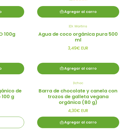
o
Agregar al carro
|
Dr. Martins
IO 100g
Agua de coco orgánica pura 500
ml
3,49€ EUR
o
Agregar al carro
|
Ichoc
gánico de
Barra de chocolate y canela con
 100 g
trozos de galleta vegana
orgánica (80 g)
4,30€ EUR
Agregar al carro