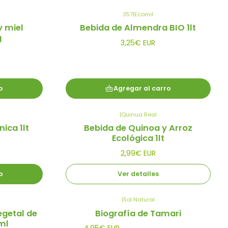
357
|
Ecomil
y miel
Bebida de Almendra BIO 1lt
g
3,25€ EUR
o
Agregar al carro
|
Quinua Real
Agotado
ica 1lt
Bebida de Quinoa y Arroz
Ecológica 1lt
2,99€ EUR
o
Ver detalles
|
Sol Natural
egetal de
Biografía de Tamari
ml