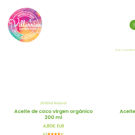
Conéctate
269
|
Sol Natural
Aceite de coco virgen orgánico
Aceite
200 ml
4,80€ EUR
4.3