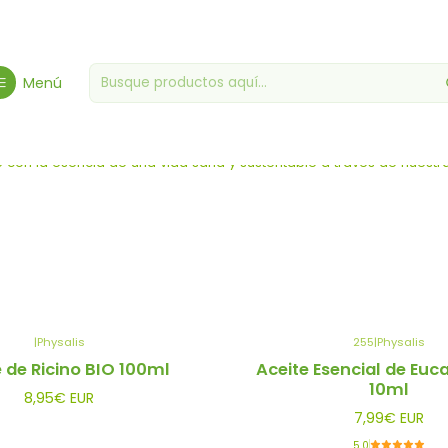
Inicio
Bio y sin gluten
Productos Biológicos
Menú
Productos Biológicos
 con la esencia de una vida sana y sustentable a través de nuestra 
|
Physalis
255
|
Physalis
 de Ricino BIO 100ml
Aceite Esencial de Euca
10ml
8,95€ EUR
7,99€ EUR
5.0