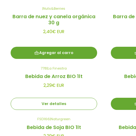
|
Nuts&Berries
Barra de nuez y canela orgánica
Barra de
30 g
2,40€ EUR
Agregar al carro
778
|
La Finestra
Agotado
Bebida de Arroz BIO 1lt
Bebi
2,29€ EUR
Ver detalles
FSD166
|
Naturgreen
-50%
Bebida de Soja BIO 1lt
Bebida
Promoción