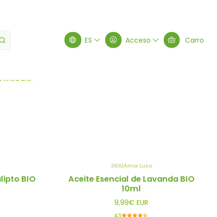
ES
Acceso
Carro
Filtros
línea bio.
366
|
Amor Luso
lipto BIO
Aceite Esencial de Lavanda BIO
10ml
9,99€ EUR
4.3