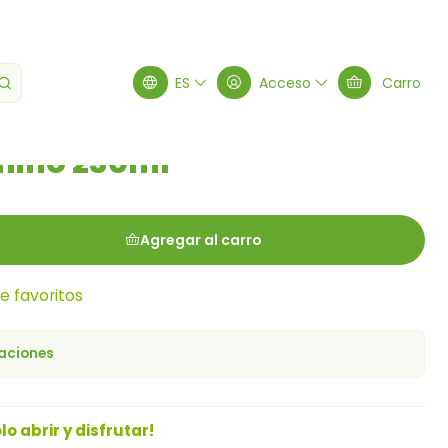
o 230ml
ES
Acceso
Carro
hino 230ml
Agregar al carro
de favoritos
caciones
lo abrir y disfrutar!