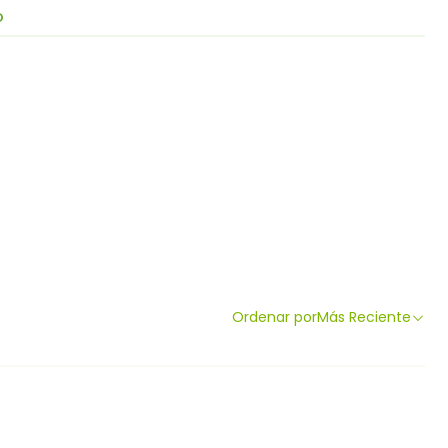
O
Ordenar por
Más Reciente