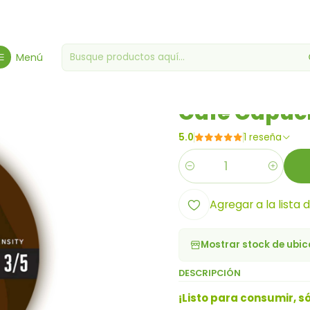
barrotes Gourmet
Tiendas de comestibles varias
Café Capuchin
Menú
|
Café Capuc
5.0
1 reseña
Cantidad
Agregar a la lista 
Mostrar stock de ubi
DESCRIPCIÓN
¡Listo para consumir, só