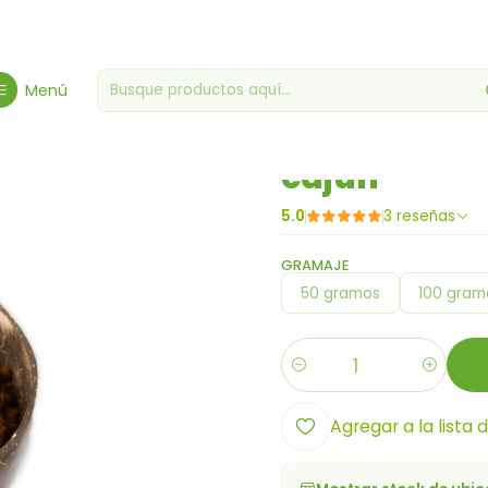
Inicio
Especias, condimentos y salsas
cajún
Menú
|
cajún
5.0
3 reseñas
GRAMAJE
50 gramos
100 gram
Cantidad
Agregar a la lista 