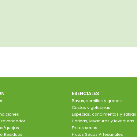
ÓN
ESENCIALES
s
Bayas, semillas y granos
Cestas y golosinas
ndiciones
Especias, condimentos y salsas
e revendedor
Harinas, levaduras y levaduras
ios/quejas
Frutos secos
o Residuos
Frutos Secos Artesanales