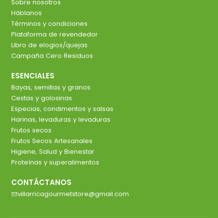
Sobre nosotros
Háblanos
Términos y condiciones
Plataforma de revendedor
Libro de elogios/quejas
Campaña Cero Residuos
ESENCIALES
Bayas, semillas y granos
Cestas y golosinas
Especias, condimentos y salsas
Harinas, levaduras y levaduras
Frutos secos
Frutos Secos Artesanales
Higiene, Salud y Bienestar
Proteínas y superalimentos
CONTÁCTANOS
villarricagourmetstore@gmail.com