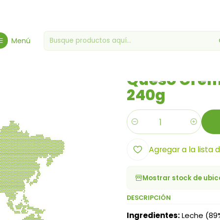
 Gourmet
Tiendas de comestibles varias
Queso Crema (Requesó
Menú
|
Queso Crem
240g
Cantidad
Agregar a la lista 
Mostrar stock de ubi
DESCRIPCIÓN
Ingredientes:
Leche (89%