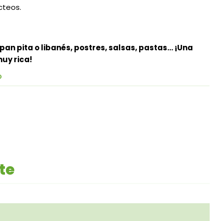
cteos.
pan pita o libanés, postres, salsas, pastas… ¡Una
uy rica!
O
te