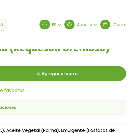
n Cremoso) 240g
ES
Acceso
Carro
a (Requesón Cremoso)
Agregar al carro
de favoritos
caciones
), Aceite Vegetal (Palma), Emulgente (Fosfatos de