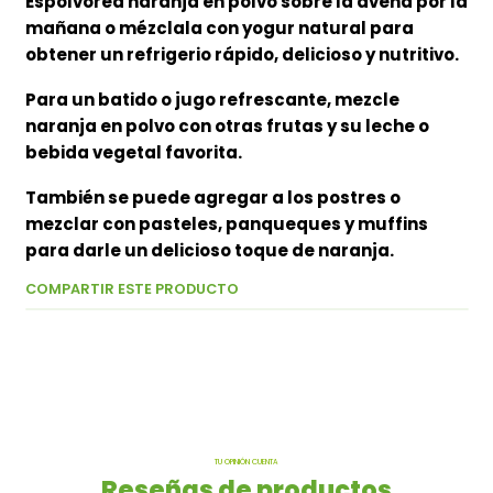
Espolvorea naranja en polvo sobre la avena por la
mañana o mézclala con yogur natural para
obtener un refrigerio rápido, delicioso y nutritivo.
Para un batido o jugo refrescante, mezcle
naranja en polvo con otras frutas y su leche o
bebida vegetal favorita.
También se puede agregar a los postres o
mezclar con pasteles, panqueques y muffins
para darle un delicioso toque de naranja.
COMPARTIR ESTE PRODUCTO
TU OPINIÓN CUENTA
Reseñas de productos