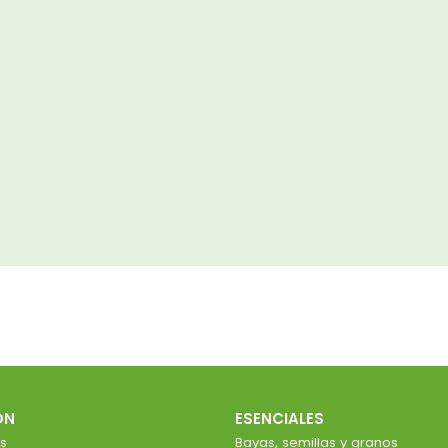
ÓN
ESENCIALES
s
Bayas, semillas y granos