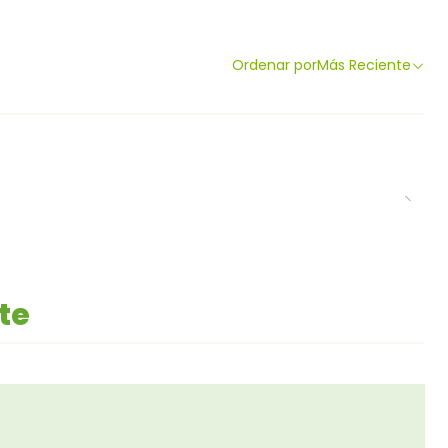
Ordenar por
Más Reciente
te