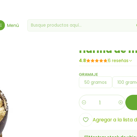
Inicio
Harinas, levaduras y levaduras
Harina de maracuyá
Menú
|
Harina de 
4.8
6 reseñas
GRAMAJE
50 gramos
100 gram
Cantidad
Agregar a la lista 