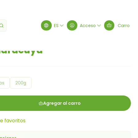
ES
Acceso
Carro
maracuyá
os
200g
Agregar al carro
de favoritos