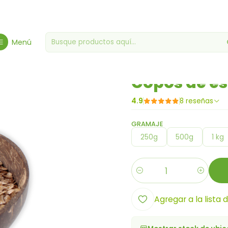
Inicio
Cereales y Granolas
Copos de espelta
Menú
|
Copos de es
4.9
8 reseñas
GRAMAJE
250g
500g
1 kg
Cantidad
Agregar a la lista 