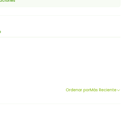
caciones
O
Ordenar por
Más Reciente