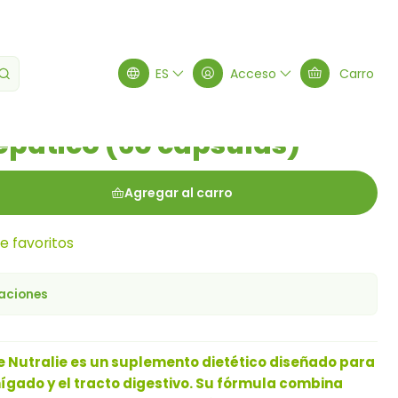
 cápsulas)
ES
Acceso
Carro
pático (60 cápsulas)
Agregar al carro
de favoritos
caciones
e Nutralie es un suplemento dietético diseñado para
ígado y el tracto digestivo. Su fórmula combina