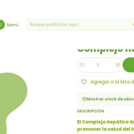
iene, Salud y Bienestar
Salud y Bienestar
Complejo hepático (60
Menú
|
Complejo he
Cantidad
Agregar a la lista 
Mostrar stock de ubi
DESCRIPCIÓN
El Complejo Hepático d
promover la salud del h