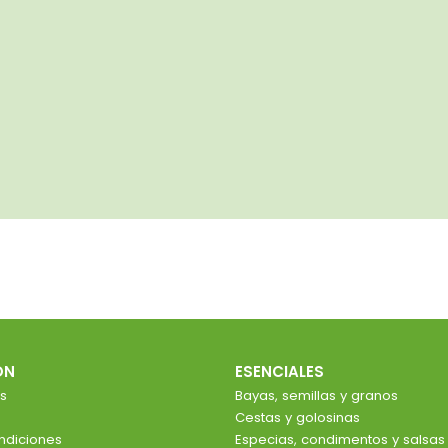
ÓN
ESENCIALES
s
Bayas, semillas y granos
Cestas y golosinas
ndiciones
Especias, condimentos y salsas