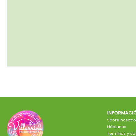
INFORMACI
Sobre nosotro
Háblanos
Términos y co