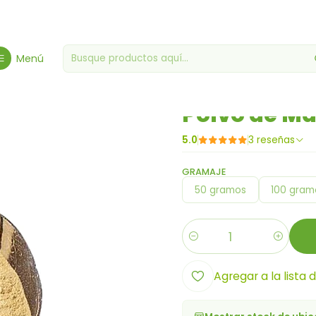
io
Proteínas y superalimentos
superalimentos
Polvo de Maca N
Menú
|
Polvo de M
5.0
3 reseñas
GRAMAJE
50 gramos
100 gram
Cantidad
Agregar a la lista 