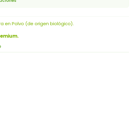
caciones
 en Polvo (de origen biológico).
remium.
O