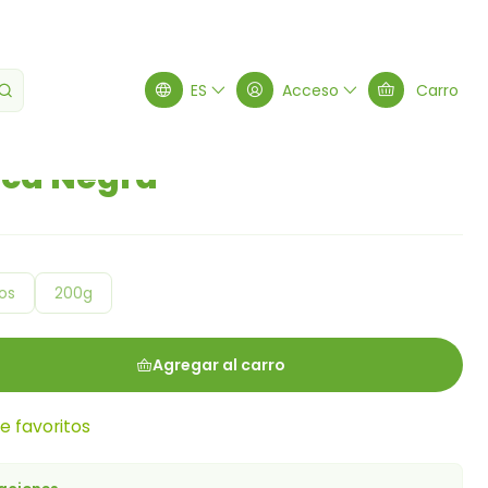
egra
ES
Acceso
Carro
aca Negra
os
200g
Agregar al carro
de favoritos