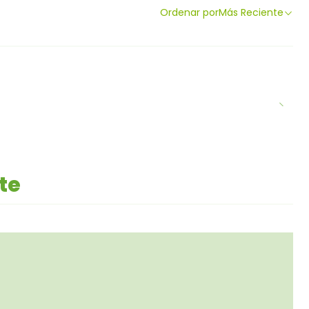
Ordenar por
Más Reciente
te