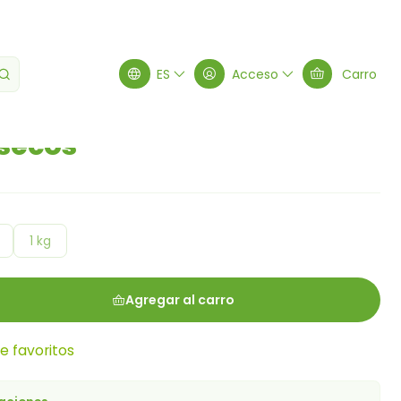
s secos
ES
Acceso
Carro
secos
1 kg
Agregar al carro
de favoritos