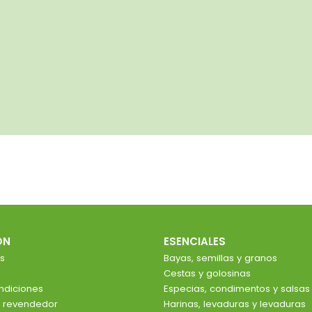
ÓN
ESENCIALES
s
Bayas, semillas y granos
Cestas y golosinas
ndiciones
Especias, condimentos y salsas
e revendedor
Harinas, levaduras y levaduras