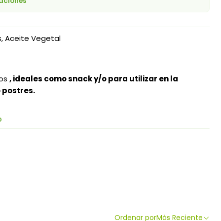
caciones
 Aceite Vegetal
os
, ideales como snack y/o para utilizar en la
 postres.
O
Ordenar por
Más Reciente