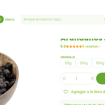
rutos Secos - Especialidad
Frutas Secas/Deshidratadas
Arándano
Menú
|
Arándanos 
5.0
5 reseñas
GRAMAJE
125g
250g
500g
Cantidad
Agregar a la lista 