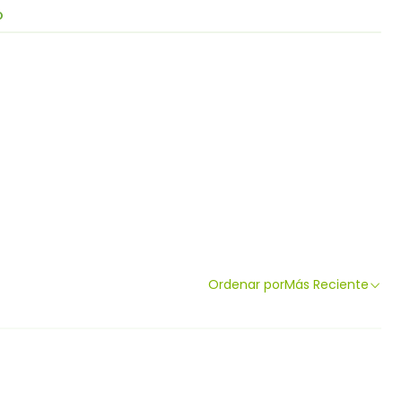
O
Ordenar por
Más Reciente