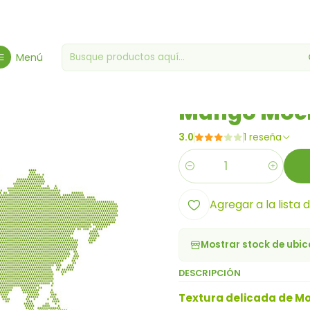
Inicio
Productos del mundo
Mango Mochi 104g
Menú
|
Mango Moch
3.0
1 reseña
Cantidad
Agregar a la lista 
Mostrar stock de ubi
DESCRIPCIÓN
Textura delicada de Mo