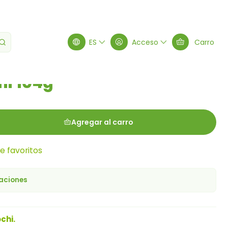
ES
Acceso
Carro
i 104g
Agregar al carro
de favoritos
caciones
chi.