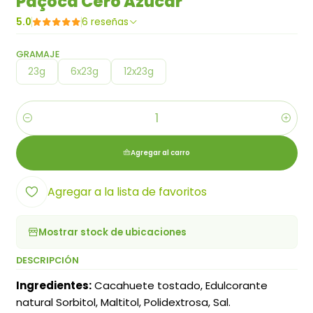
Paçoca Cero Azúcar
5.0
6 reseñas
GRAMAJE
23g
6x23g
12x23g
Cantidad
Agregar al carro
Agregar a la lista de favoritos
Mostrar stock de ubicaciones
DESCRIPCIÓN
Ingredientes:
Cacahuete tostado, Edulcorante
natural Sorbitol, Maltitol, Polidextrosa, Sal.