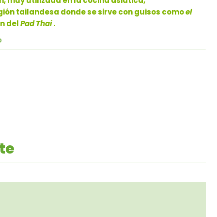
, muy utilizada en la cocina asiática,
gión tailandesa donde se sirve con guisos como
el
ón del
Pad Thai
.
O
te