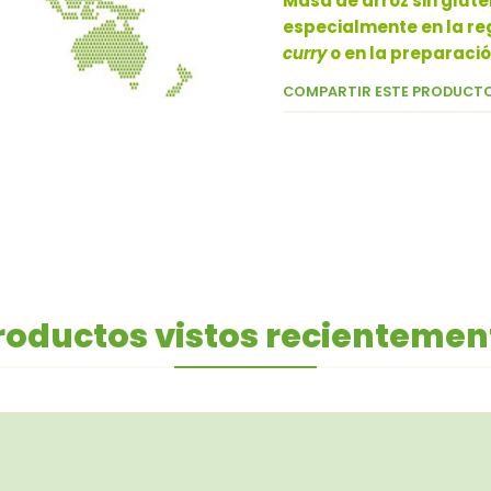
Masa de arroz sin gluten
especialmente en la re
curry
o en la preparaci
COMPARTIR ESTE PRODUCT
roductos vistos recientemen