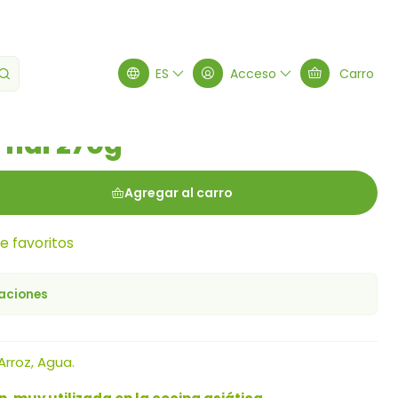
 270g
ES
Acceso
Carro
Thai 270g
Agregar al carro
de favoritos
caciones
Arroz, Agua.