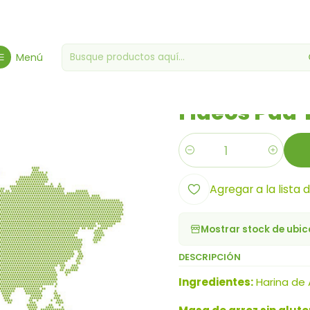
o
Abarrotes Gourmet
Arroz, Pasta y Legumbres
Fideos Pad Thai
Menú
|
Fideos Pad 
Cantidad
Agregar a la lista 
Mostrar stock de ubi
DESCRIPCIÓN
Ingredientes:
Harina de 