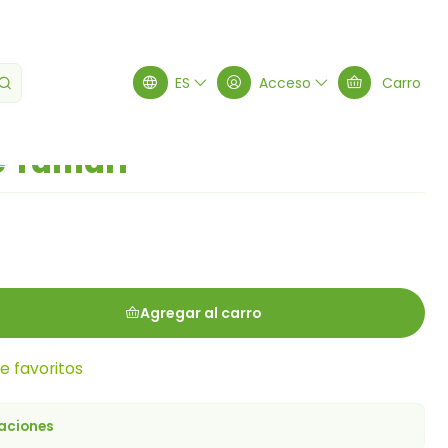
 Tamari
ES
Acceso
Carro
e Tamari
Agregar al carro
de favoritos
caciones