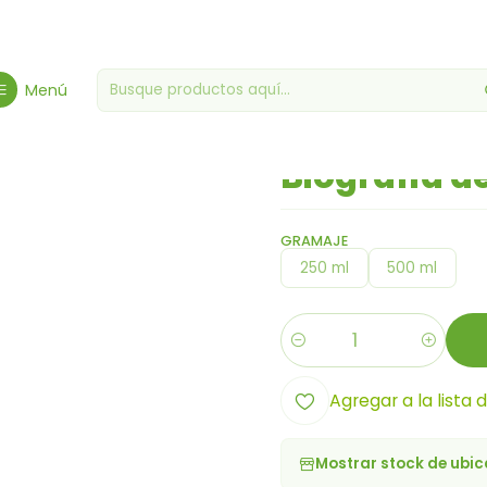
Abarrotes Gourmet
Tiendas de comestibles varias
Biografía de
Menú
|
Biografía d
GRAMAJE
250 ml
500 ml
Cantidad
Agregar a la lista 
Mostrar stock de ubi