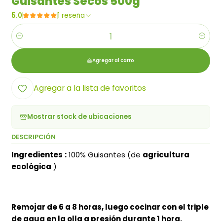
Guisantes Secos 500g
5.0
1 reseña
Cantidad
Agregar al carro
Agregar a la lista de favoritos
Mostrar stock de ubicaciones
DESCRIPCIÓN
Ingredientes
:
100% Guisantes (de
agricultura
ecológica
)
Remojar de 6 a 8 horas, luego cocinar con el triple
de agua en la olla a presión durante 1 hora.