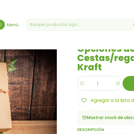
stas y golosinas gourmet
Opciones de embalaje - Cestas/regalos
Menú
|
Opciones de
Cestas/rega
Kraft
Cantidad
Agregar a la lista 
Mostrar stock de ubi
DESCRIPCIÓN