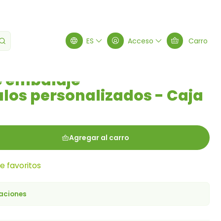
 personalizados - Caja Kraft
ES
Acceso
Carro
 embalaje -
los personalizados - Caja
Agregar al carro
de favoritos
caciones