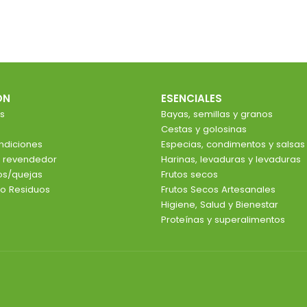
ÓN
ESENCIALES
s
Bayas, semillas y granos
Cestas y golosinas
ndiciones
Especias, condimentos y salsas
e revendedor
Harinas, levaduras y levaduras
ios/quejas
Frutos secos
o Residuos
Frutos Secos Artesanales
Higiene, Salud y Bienestar
Proteínas y superalimentos