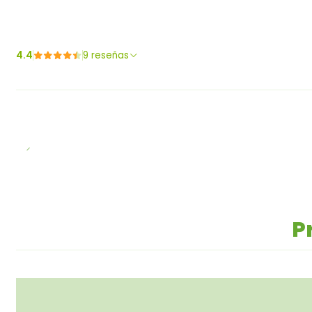
4.4
9 reseñas
P