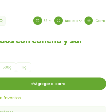
a y sal
ES
Acceso
Carro
dos con concha y sal
500g
1 kg
Agregar al carro
de favoritos