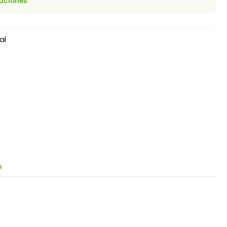
caciones
al
O