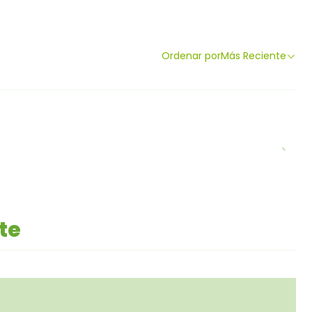
Ordenar por
Más Reciente
te