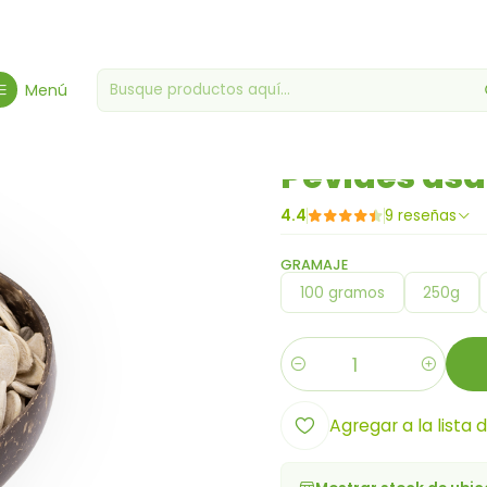
Frutos Secos - Especialidad
Aperitivos
Pevides asados con conch
Menú
|
Pevides asa
4.4
9 reseñas
GRAMAJE
100 gramos
250g
Cantidad
Agregar a la lista 