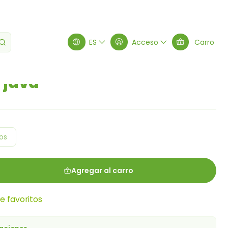
ES
Acceso
Carro
 java
os
Agregar al carro
de favoritos