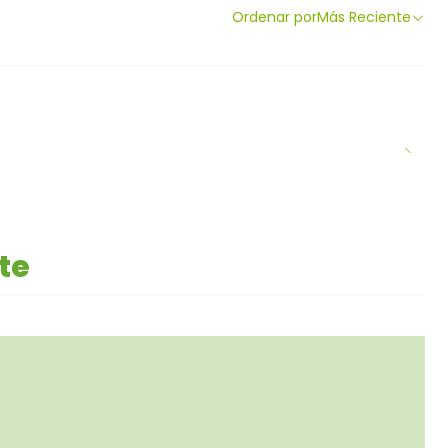
Ordenar por
Más Reciente
te