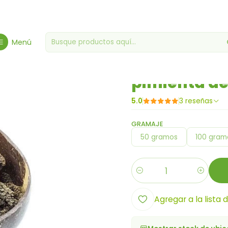
Inicio
Especias, condimentos y salsas
pimienta de java
Menú
|
pimienta de
5.0
3 reseñas
GRAMAJE
50 gramos
100 gram
Cantidad
Agregar a la lista 