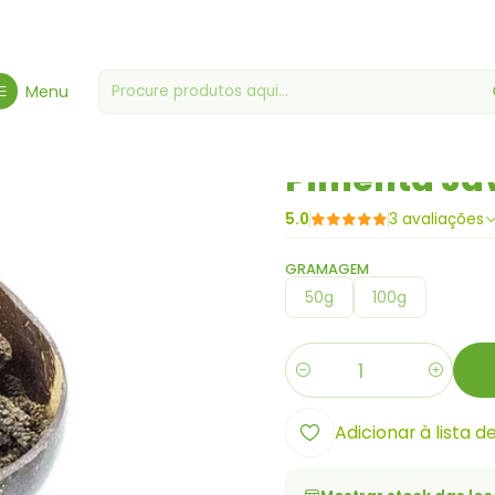
Início
Especiarias, Temperos & Molhos
Pimenta Java
Menu
|
Pimenta Ja
5.0
3 avaliações
GRAMAGEM
50g
100g
Quantidade
Adicionar à lista d