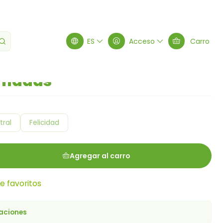
adas
ES
Acceso
Carro
umadas
tral
Felicidad
Agregar al carro
de favoritos
caciones