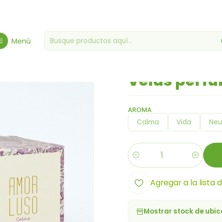
o
Cestas y golosinas
Cestas y golosinas gourmet
Velas perfum
Menú
|
Velas perf
AROMA
Calma
Vida
Neu
Cantidad
Agregar a la lista 
Mostrar stock de ubi