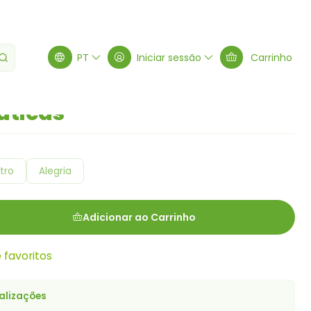
áticas
PT
Iniciar sessão
Carrinho
áticas
tro
Alegria
Adicionar ao Carrinho
e favoritos
alizações