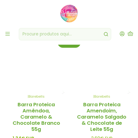
Proteínas
Maximize o potencial do seu corpo com nossa seleção premium de
proteínas.
Filtros
|
Barebells
|
Barebells
-50%
Barra Proteica
Barra Proteica
Promo
Amêndoa,
Amendoim,
Esgotado
Caramelo &
Caramelo Salgado
Chocolate Branco
& Chocolate de
55g
Leite 55g