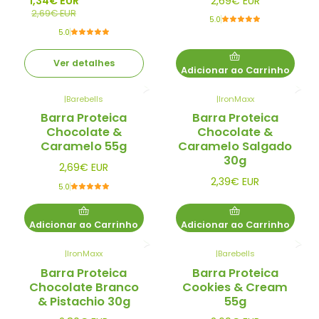
1,34€ EUR
2,69€ EUR
2,69€ EUR
5.0
5.0
Ver detalhes
Adicionar ao Carrinho
|
Barebells
|
IronMaxx
Barra Proteica
Barra Proteica
Chocolate &
Chocolate &
Caramelo 55g
Caramelo Salgado
30g
2,69€ EUR
2,39€ EUR
5.0
Adicionar ao Carrinho
Adicionar ao Carrinho
|
IronMaxx
|
Barebells
Barra Proteica
Barra Proteica
Chocolate Branco
Cookies & Cream
& Pistachio 30g
55g