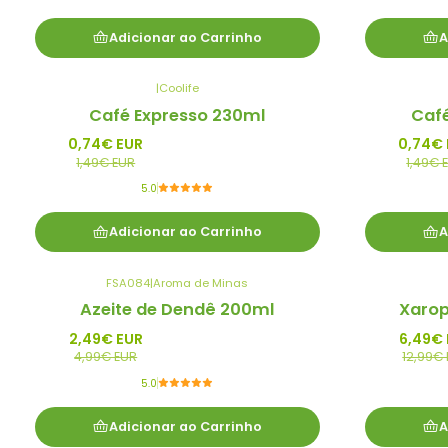
Adicionar ao Carrinho
A
|
Coolife
-50%
-50%
Café Expresso 230ml
Caf
Promo
Promo
0,74€ EUR
0,74€
1,49€ EUR
1,49€ 
5.0
Adicionar ao Carrinho
A
FSA084
|
Aroma de Minas
-50%
-50%
Azeite de Dendê 200ml
Xarop
Promo
Promo
2,49€ EUR
6,49€
4,99€ EUR
12,99€
5.0
Adicionar ao Carrinho
A