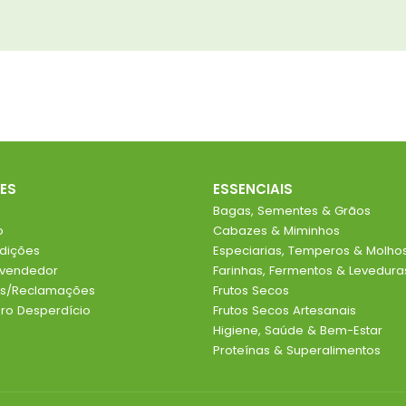
ES
ESSENCIAIS
Bagas, Sementes & Grãos
o
Cabazes & Miminhos
dições
Especiarias, Temperos & Molho
evendedor
Farinhas, Fermentos & Levedura
ios/Reclamações
Frutos Secos
o Desperdício
Frutos Secos Artesanais
Higiene, Saúde & Bem-Estar
Proteínas & Superalimentos