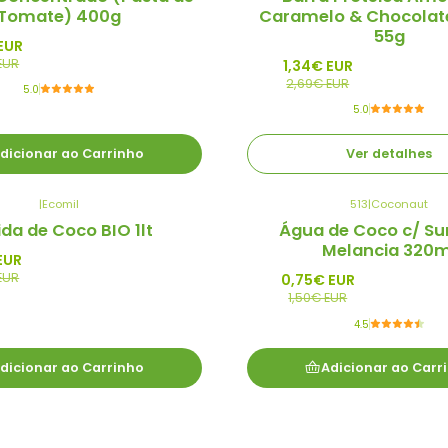
Tomate) 400g
Caramelo & Chocolat
Esgotado
55g
EUR
EUR
1,34€ EUR
2,69€ EUR
5.0
5.0
dicionar ao Carrinho
Ver detalhes
|
Ecomil
513
|
Coconaut
-50%
da de Coco BIO 1lt
Água de Coco c/ S
Promo
Melancia 320m
EUR
EUR
0,75€ EUR
1,50€ EUR
4.5
dicionar ao Carrinho
Adicionar ao Carr