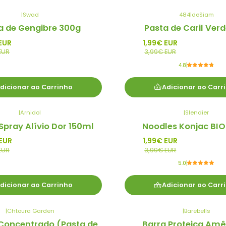
|
Swad
484
|
deSiam
-50%
a de Gengibre 300g
Pasta de Caril Ver
Promo
EUR
1,99€ EUR
EUR
3,99€ EUR
4.8
dicionar ao Carrinho
Adicionar ao Carr
|
Arnidol
|
Slendier
-50%
Spray Alívio Dor 150ml
Noodles Konjac BI
Promo
EUR
1,99€ EUR
EUR
3,99€ EUR
5.0
dicionar ao Carrinho
Adicionar ao Carr
|
Chtoura Garden
|
Barebells
-50%
Concentrado (Pasta de
Barra Proteica Am
Promo