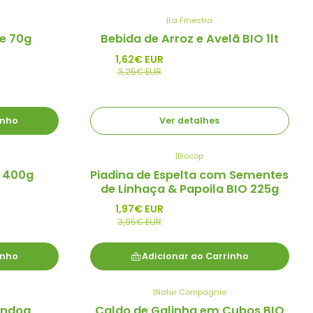
|
La Finestra
-50%
de 70g
Bebida de Arroz e Avelã BIO 1lt
Promo
1,62€ EUR
Esgotado
3,25€ EUR
inho
Ver detalhes
|
Biocop
-50%
O 400g
Piadina de Espelta com Sementes
Promo
de Linhaça & Papoila BIO 225g
1,97€ EUR
3,95€ EUR
inho
Adicionar ao Carrinho
|
Natur Compagnie
-50%
êndoa,
Caldo de Galinha em Cubos BIO
Promo