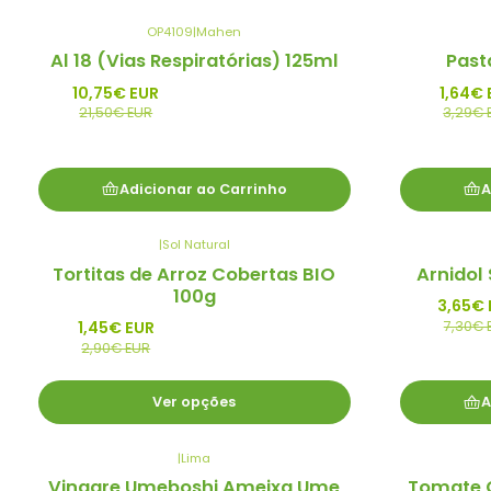
OP4109
|
Mahen
-50%
-50%
Al 18 (Vias Respiratórias) 125ml
Past
Promo
Promo
10,75€ EUR
1,64€ 
21,50€ EUR
3,29€ 
Adicionar ao Carrinho
A
|
Sol Natural
-50%
-50%
Tortitas de Arroz Cobertas BIO
Arnidol 
Promo
Promo
100g
3,65€ 
7,30€ 
1,45€ EUR
2,90€ EUR
Ver opções
A
|
Lima
-50%
-50%
Vinagre Umeboshi Ameixa Ume
Tomate 
Promo
Promo