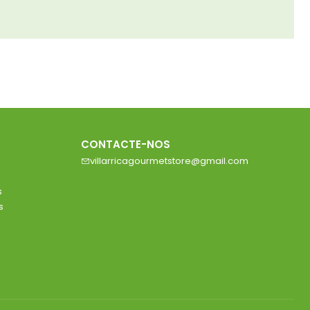
CONTACTE-NOS
villarricagourmetstore@gmail.com
s
s