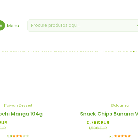
Início
Zero Desperdício
Menu
Zero Desperdício
Comida! Aproveite estes artigos com desconto. A data indica a pref
|
Taiwan Dessert
|
Soldanza
-50%
chi Manga 104g
Snack Chips Banana V
Promo
EUR
0,79€ EUR
EUR
1,59€ EUR
3.0
5.0