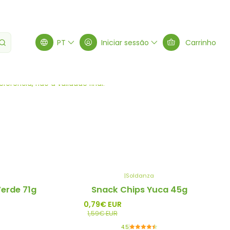
PT
Iniciar sessão
Carrinho
Filtros
erência, não a validade final.
|
Soldanza
-50%
erde 71g
Snack Chips Yuca 45g
Promo
0,79€ EUR
1,59€ EUR
4.5