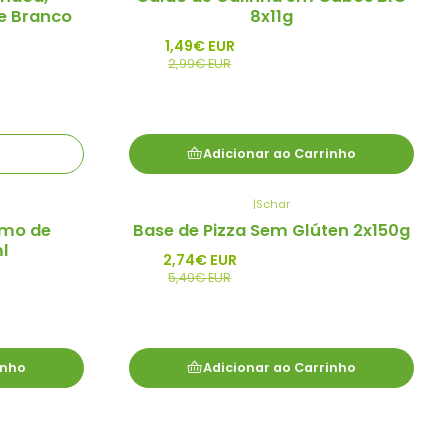
e Branco
8x11g
1,49€ EUR
2,99€ EUR
Adicionar ao Carrinho
|
Schar
-50%
umo de
Base de Pizza Sem Glúten 2x150g
Promo
l
2,74€ EUR
5,49€ EUR
inho
Adicionar ao Carrinho