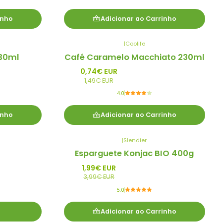
inho
Adicionar ao Carrinho
|
Coolife
-50%
30ml
Café Caramelo Macchiato 230ml
Promo
0,74€ EUR
1,49€ EUR
4.0
inho
Adicionar ao Carrinho
|
Slendier
-50%
Esparguete Konjac BIO 400g
Promo
1,99€ EUR
3,99€ EUR
5.0
Adicionar ao Carrinho