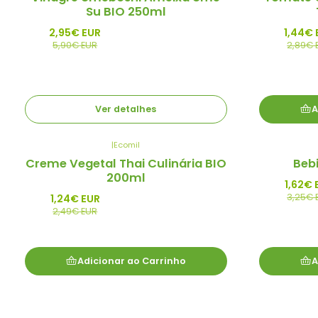
Su BIO 250ml
Esgotado
2,95€ EUR
1,44€ 
5,90€ EUR
2,89€ 
Ver detalhes
A
|
Ecomil
-50%
-50%
Creme Vegetal Thai Culinária BIO
Bebi
Promo
Promo
200ml
1,62€ 
3,25€ 
1,24€ EUR
2,49€ EUR
Adicionar ao Carrinho
A