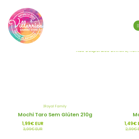
Não Desperdice Dinheiro, nem 
|
Royal Family
-50%
-50%
Mochi Taro Sem Glúten 210g
Mo
Promo
Promo
1,99€ EUR
1,49€ 
3,99€ EUR
2,99€ 