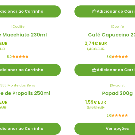
dicionar ao Carrinho
Adicionar ao Carr
|
Coolife
|
Coolife
-50%
é Macchiato 230ml
Café Capuccino 2
Promo
 EUR
0,74€ EUR
EUR
1,49€ EUR
5.0
5.0
dicionar ao Carrinho
Adicionar ao Carr
355
|
Monte dos Bens
|
Swadist
-50%
e de Propolis 250ml
Papad 200g
Promo
 EUR
1,59€ EUR
 EUR
3,19€ EUR
5.0
dicionar ao Carrinho
Ver opções