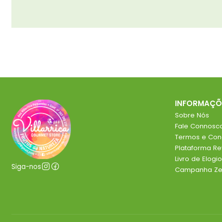
INFORMAÇÕ
Sobre Nós
Fale Connosc
Termos e Con
Plataforma R
Livro de Elog
Siga-nos
Campanha Zer