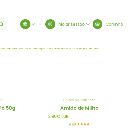
PT
Iniciar sessão
Carrinho
ras
Filtros
edientes para alcançar resultados extraordinários.
za
|
Frutos da Natureza
Pó 50g
Amido de Milho
2,90€ EUR
4.9