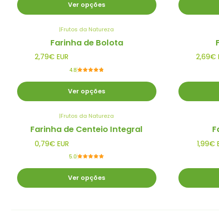
Ver opções
|
Frutos da Natureza
Farinha de Bolota
2,79€ EUR
2,69€ 
4.8
Ver opções
|
Frutos da Natureza
Farinha de Centeio Integral
F
0,79€ EUR
1,99€ 
5.0
Ver opções