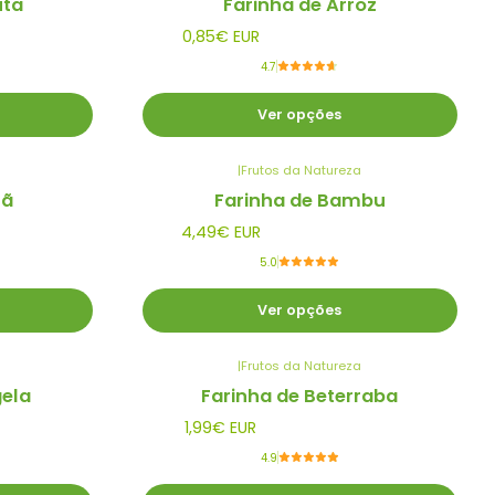
uta
Farinha de Arroz
0,85€ EUR
4.7
Ver opções
|
Frutos da Natureza
lã
Farinha de Bambu
4,49€ EUR
5.0
Ver opções
|
Frutos da Natureza
gela
Farinha de Beterraba
1,99€ EUR
4.9