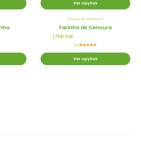
Ver opções
|
Frutos da Natureza
anha
Farinha de Cenoura
1,75€ EUR
5.0
Ver opções