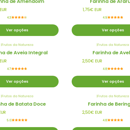
inha de Amendoim
Farinha de Arar
EUR
1,75€ EUR
4.3
4.9
Ver opções
Ver opções
|
Frutos da Natureza
|
Frutos da Natureza
ha de Aveia Integral
Farinha de Ave
EUR
2,50€ EUR
4.7
4.8
Ver opções
Ver opções
|
Frutos da Natureza
|
Frutos da Natureza
nha de Batata Doce
Farinha de Berin
EUR
2,50€ EUR
5.0
4.8