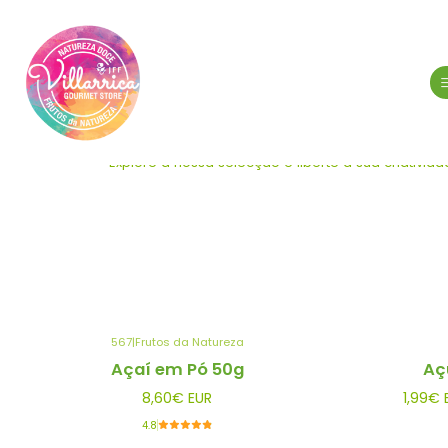
Fa
Explore a nossa selecção e liberte a sua criativi
567
|
Frutos da Natureza
Açaí em Pó 50g
Aç
8,60€ EUR
1,99€ 
4.8