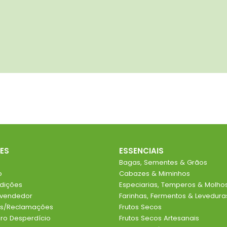
ES
ESSENCIAIS
Bagas, Sementes & Grãos
o
Cabazes & Miminhos
dições
Especiarias, Temperos & Molho
evendedor
Farinhas, Fermentos & Levedura
ios/Reclamações
Frutos Secos
o Desperdício
Frutos Secos Artesanais