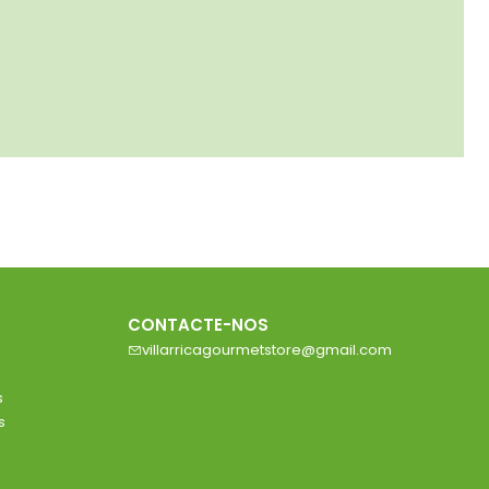
CONTACTE-NOS
villarricagourmetstore@gmail.com
s
s