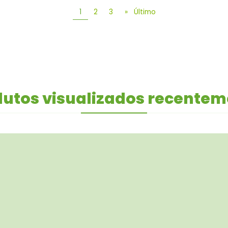
1
2
3
»
Último
utos visualizados recente