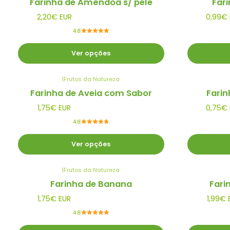
Farinha de Amêndoa s/ pele
Far
2,20€ EUR
0,99€ 
4.8
Ver opções
|
Frutos da Natureza
Farinha de Aveia com Sabor
Farin
1,75€ EUR
0,75€ 
4.8
Ver opções
|
Frutos da Natureza
Farinha de Banana
Fari
1,75€ EUR
1,99€ 
4.8