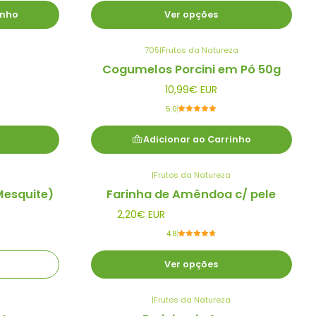
inho
Ver opções
705
|
Frutos da Natureza
Cogumelos Porcini em Pó 50g
10,99€ EUR
5.0
Adicionar ao Carrinho
|
Frutos da Natureza
Mesquite)
Farinha de Amêndoa c/ pele
2,20€ EUR
4.8
Ver opções
|
Frutos da Natureza