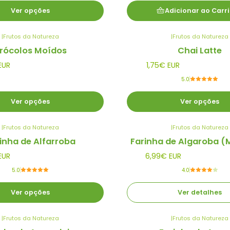
Ver opções
Adicionar ao Carr
|
Frutos da Natureza
|
Frutos da Natureza
rócolos Moídos
Chai Latte
EUR
1,75€ EUR
5.0
Ver opções
Ver opções
|
Frutos da Natureza
|
Frutos da Natureza
Esgotado
inha de Alfarroba
Farinha de Algaroba (
EUR
6,99€ EUR
5.0
4.0
Ver opções
Ver detalhes
|
Frutos da Natureza
|
Frutos da Natureza