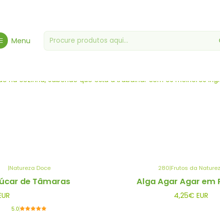
Início
Farinhas, Fermentos & Leveduras
Menu
rinhas, Fermentos & Levedu
dade na cozinha, sabendo que está a trabalhar com os melhores ingr
|
Natureza Doce
280
|
Frutos da Nature
úcar de Tâmaras
Alga Agar Agar em 
EUR
4,25€ EUR
5.0