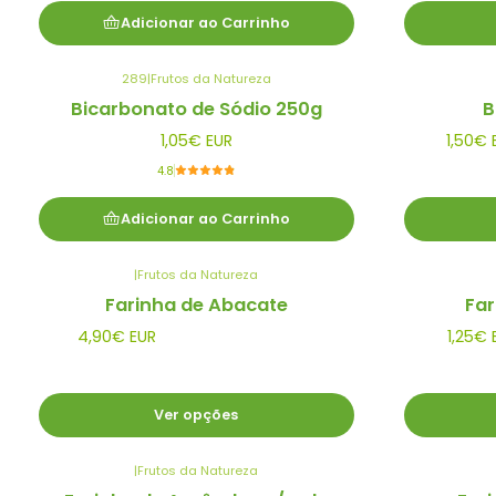
Adicionar ao Carrinho
289
|
Frutos da Natureza
Bicarbonato de Sódio 250g
B
1,05€ EUR
1,50€ 
4.8
Adicionar ao Carrinho
|
Frutos da Natureza
Farinha de Abacate
Far
4,90€ EUR
1,25€ 
Ver opções
|
Frutos da Natureza