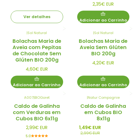
2,35€ EUR
Ver detalhes
Adicionar ao Carrinho
|
Sol Natural
|
Sol Natural
Bolachas Maria de
Bolachas Maria de
Aveia com Pepitas
Aveia Sem Glúten
de Chocolate Sem
BIO 200g
Glúten BIO 200g
4,20€ EUR
4,60€ EUR
Adicionar ao Carrinho
Adicionar ao Carrinho
A007
|
BIOGoret
|
Natur Compagnie
Esgotado
-50%
Caldo de Galinha
Caldo de Galinha
Promo
com Verduras em
em Cubos BIO
Cubos BIO 6x11g
8x11g
2,99€ EUR
1,49€ EUR
2,99€ EUR
5.0