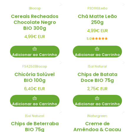
|
Biocop
FSD116
|
Leão
Cereais Recheados
Chá Matte Leão
Chocolate Negro
250g
BIO 300g
4,99€ EUR
4,99€ EUR
5.0
Adicionar ao Carrinho
Adicionar ao Carrinho
FSA250
|
Biocop
|
Sol Natural
Chicória Solúvel
Chips de Batata
BIO 100g
Doce BIO 75g
6,40€ EUR
2,75€ EUR
Adicionar ao Carrinho
Adicionar ao Carrinho
|
Sol Natural
|
Naturgreen
Esgotado
Chips de Beterraba
Creme de
BIO 75g
Amêndoa & Cacau