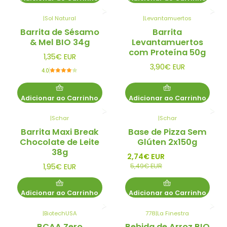
|
Sol Natural
|
Levantamuertos
Barrita de Sésamo
Barrita
& Mel BIO 34g
Levantamuertos
com Proteína 50g
1,35€ EUR
3,90€ EUR
4.0
Adicionar ao Carrinho
Adicionar ao Carrinho
|
Schar
|
Schar
-50%
Barrita Maxi Break
Base de Pizza Sem
Promo
Chocolate de Leite
Glúten 2x150g
38g
2,74€ EUR
5,49€ EUR
1,95€ EUR
Adicionar ao Carrinho
Adicionar ao Carrinho
|
BiotechUSA
778
|
La Finestra
Esgotado
BCAA Zero
Bebida de Arroz BIO