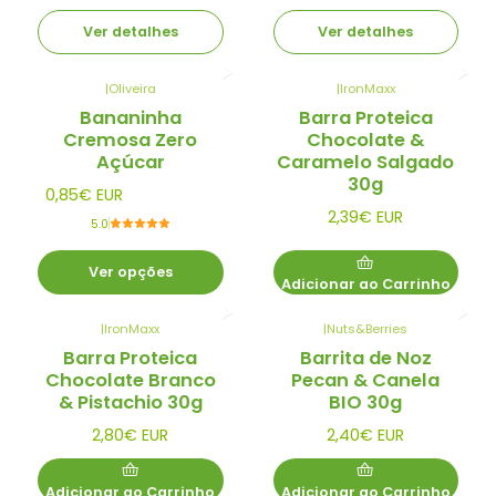
Ver detalhes
Ver detalhes
|
Oliveira
|
IronMaxx
Bananinha
Barra Proteica
Cremosa Zero
Chocolate &
Açúcar
Caramelo Salgado
30g
0,85€ EUR
2,39€ EUR
5.0
Ver opções
Adicionar ao Carrinho
|
IronMaxx
|
Nuts&Berries
Barra Proteica
Barrita de Noz
Chocolate Branco
Pecan & Canela
& Pistachio 30g
BIO 30g
2,80€ EUR
2,40€ EUR
Adicionar ao Carrinho
Adicionar ao Carrinho