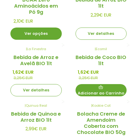
Aminoácidos em
1lt
Pó 9g
2,29€ EUR
2,10€ EUR
Ver opções
Ver detalhes
|
La Finestra
|
Ecomil
-50%
-50%
Bebida de Arroz e
Bebida de Coco BIO
Promo
Promo
Avelã BIO 1lt
1lt
Esgotado
1,62€ EUR
1,62€ EUR
3,25€ EUR
3,25€ EUR
Ver detalhes
Adicionar ao Carrinho
|
Quinua Real
|
Kookie Cat
Esgotado
Bebida de Quinoa e
Bolacha Creme de
Arroz BIO 1lt
Amendoim
Coberta com
2,99€ EUR
Chocolate BIO 50g