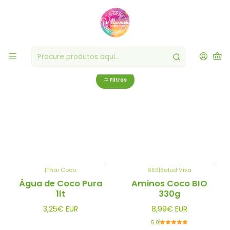
Produtos Sem Glúten
Selecção exclusiva de alimentos que atendem às necessidades de
uma variedade de dietas, desde celíacos até aqueles que buscam
uma opção mais saudável e natural.
Filtros
|
Thai Coco
653
|
Salud Viva
Esgotado
Esgotado
Água de Coco Pura
Aminos Coco BIO
1lt
330g
3,25€ EUR
8,99€ EUR
5.0