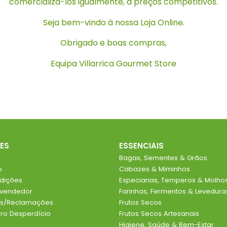
comercializá-los igualmente, a preços competitivos.
Seja bem-vindo à nossa Loja Online.
Obrigado e boas compras,
Equipa Villarrica Gourmet Store
ES
ESSENCIAIS
Bagas, Sementes & Grãos
o
Cabazes & Miminhos
dições
Especiarias, Temperos & Molho
evendedor
Farinhas, Fermentos & Levedura
ios/Reclamações
Frutos Secos
o Desperdício
Frutos Secos Artesanais
Higiene, Saúde & Bem-Estar