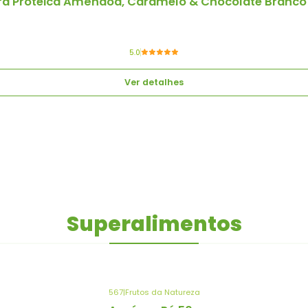
ra Proteica Amêndoa, Caramelo & Chocolate Branco
5.0
Ver detalhes
Superalimentos
567
|
Frutos da Natureza