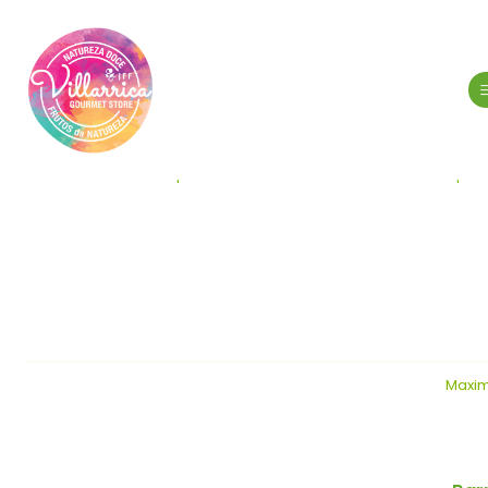
Cada produto é cuidadosamente escolhido para o
Maxim
-50%