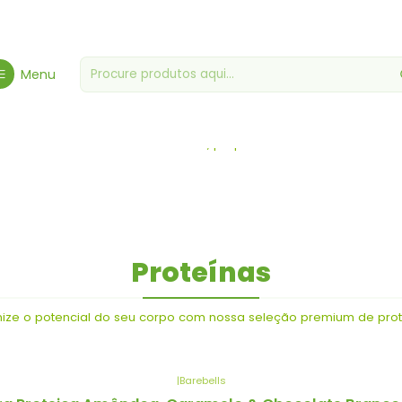
Início
Proteínas & Superalimentos
Menu
Proteínas & Superalimentos
ferecer o máximo de benefícios, proporcionando uma fonte confiá
Proteínas
ize o potencial do seu corpo com nossa seleção premium de prot
|
Barebells