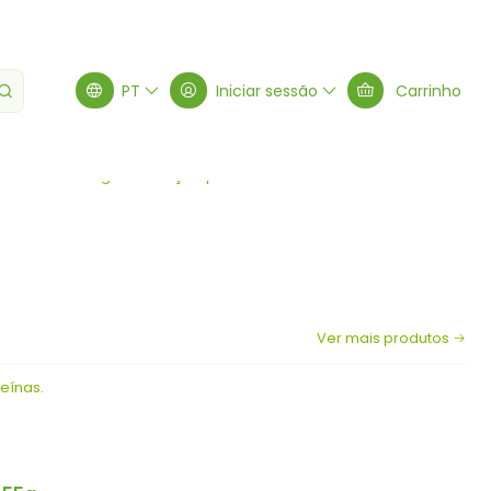
PT
Iniciar sessão
Carrinho
vel de energia e nutrição para o seu dia a dia.
Ver mais produtos
eínas.