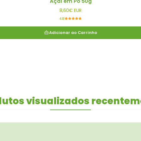
Açaí em Pó 50g
8,60€ EUR
4.8
Adicionar ao Carrinho
utos visualizados recente