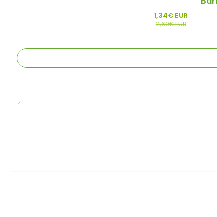
Bar
Promo
1,34€ EUR
Esgotado
2,69€ EUR