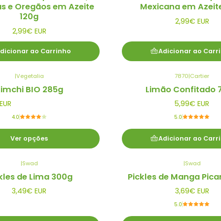
as e Oregãos em Azeite
Mexicana em Azeit
120g
2,99€ EUR
2,99€ EUR
dicionar ao Carrinho
Adicionar ao Carr
|
Vegetalia
7870
|
Cartier
imchi BIO 285g
Limão Confitado 
EUR
5,99€ EUR
4.0
5.0
Ver opções
Adicionar ao Carr
|
Swad
|
Swad
kles de Lima 300g
Pickles de Manga Pica
3,49€ EUR
3,69€ EUR
5.0