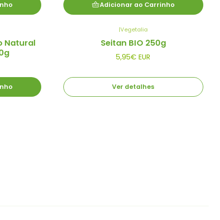
inho
Adicionar ao Carrinho
|
Vegetalia
Esgotado
 Natural
Seitan BIO 250g
0g
5,95€ EUR
inho
Ver detalhes