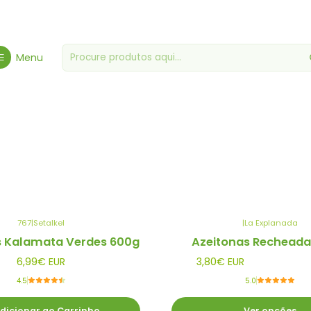
Início
Mercearia Gourmet
Conservas
Menu
Conservas
767
|
Setalkel
|
La Explanada
s Kalamata Verdes 600g
Azeitonas Recheada
6,99€ EUR
3,80€ EUR
4.5
5.0
dicionar ao Carrinho
Ver opções