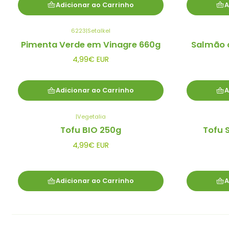
Adicionar ao Carrinho
A
6223
|
Setalkel
Pimenta Verde em Vinagre 660g
Salmão 
4,99€ EUR
Adicionar ao Carrinho
A
|
Vegetalia
Tofu BIO 250g
Tofu 
4,99€ EUR
Adicionar ao Carrinho
A