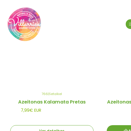
766
|
Setalkel
Esgotado
Azeitonas Kalamata Pretas
Azeitona
7,99€ EUR
Ver detalhes
A