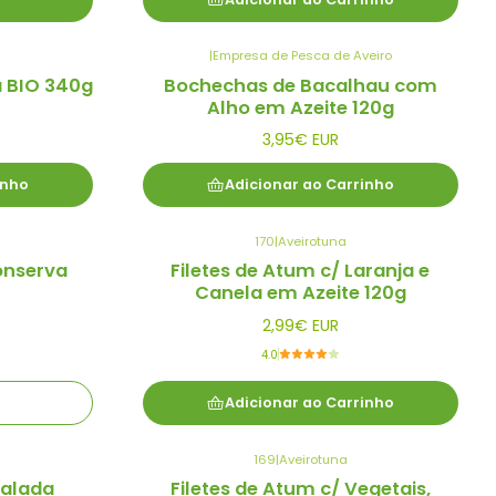
|
Empresa de Pesca de Aveiro
 BIO 340g
Bochechas de Bacalhau com
Alho em Azeite 120g
3,95€ EUR
inho
Adicionar ao Carrinho
170
|
Aveirotuna
onserva
Filetes de Atum c/ Laranja e
Canela em Azeite 120g
2,99€ EUR
4.0
Adicionar ao Carrinho
169
|
Aveirotuna
Salada
Filetes de Atum c/ Vegetais,