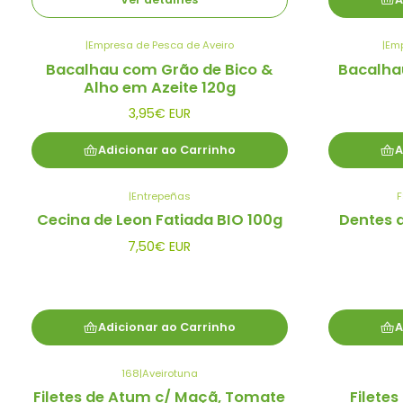
|
Empresa de Pesca de Aveiro
|
Emp
Bacalhau com Grão de Bico &
Bacalha
Alho em Azeite 120g
3,95€ EUR
Adicionar ao Carrinho
A
|
Entrepeñas
F
Cecina de Leon Fatiada BIO 100g
Dentes 
7,50€ EUR
Adicionar ao Carrinho
A
168
|
Aveirotuna
Filetes de Atum c/ Maçã, Tomate
Filetes