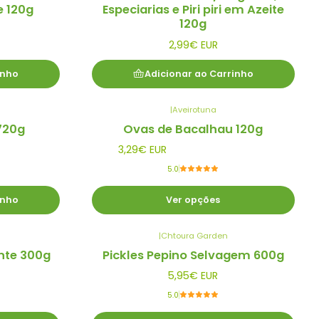
e 120g
Especiarias e Piri piri em Azeite
120g
2,99€ EUR
inho
Adicionar ao Carrinho
|
Aveirotuna
720g
Ovas de Bacalhau 120g
3,29€ EUR
5.0
inho
Ver opções
|
Chtoura Garden
nte 300g
Pickles Pepino Selvagem 600g
5,95€ EUR
5.0