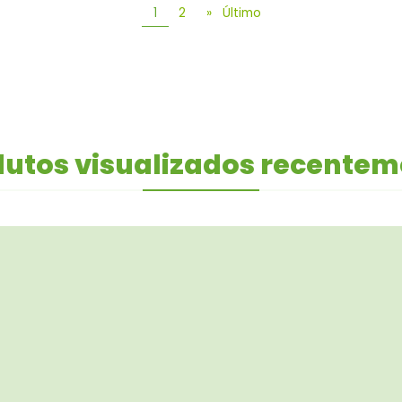
1
2
»
Último
utos visualizados recente