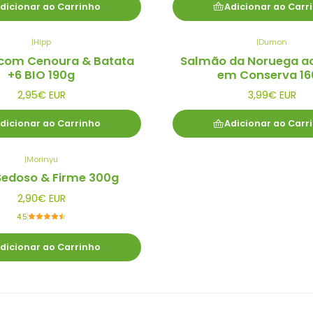
dicionar ao Carrinho
Adicionar ao Carr
|
Hipp
|
Dumon
com Cenoura & Batata
Salmão da Noruega ao
+6 BIO 190g
em Conserva 16
2,95€ EUR
3,99€ EUR
dicionar ao Carrinho
Adicionar ao Carr
|
Morinyu
Sedoso & Firme 300g
2,90€ EUR
4.5
dicionar ao Carrinho