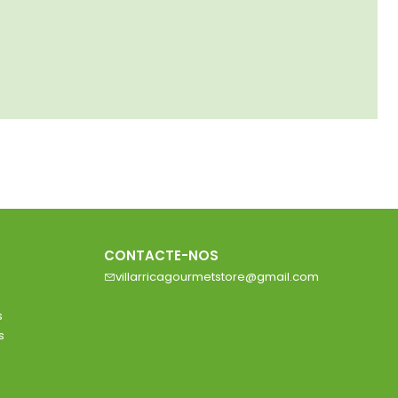
CONTACTE-NOS
villarricagourmetstore@gmail.com
s
s