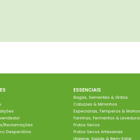
ES
ESSENCIAIS
Bagas, Sementes & Grãos
o
Cabazes & Miminhos
dições
Especiarias, Temperos & Molho
evendedor
Farinhas, Fermentos & Levedura
ios/Reclamações
Frutos Secos
o Desperdício
Frutos Secos Artesanais
Higiene, Saúde & Bem-Estar