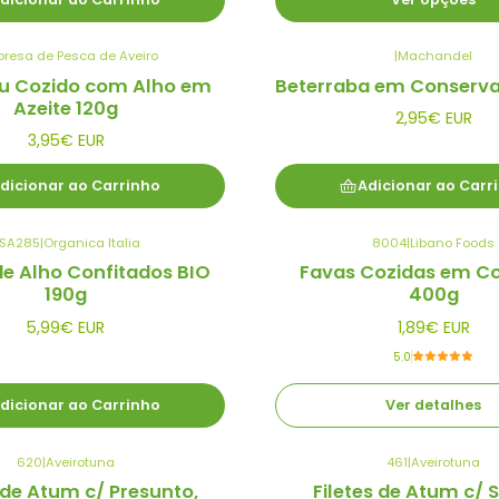
resa de Pesca de Aveiro
|
Machandel
u Cozido com Alho em
Beterraba em Conserva
Azeite 120g
2,95€ EUR
3,95€ EUR
dicionar ao Carrinho
Adicionar ao Carr
SA285
|
Organica Italia
8004
|
Libano Foods
Esgotado
de Alho Confitados BIO
Favas Cozidas em C
190g
400g
5,99€ EUR
1,89€ EUR
5.0
dicionar ao Carrinho
Ver detalhes
620
|
Aveirotuna
461
|
Aveirotuna
 de Atum c/ Presunto,
Filetes de Atum c/ 