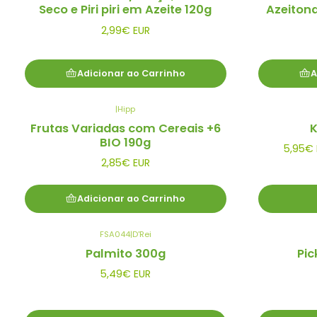
Seco e Piri piri em Azeite 120g
Azeiton
2,99€ EUR
Adicionar ao Carrinho
A
|
Hipp
Frutas Variadas com Cereais +6
K
BIO 190g
5,95€ 
2,85€ EUR
Adicionar ao Carrinho
FSA044
|
D'Rei
Palmito 300g
Pic
5,49€ EUR