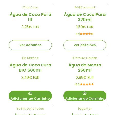
|
Thai Coco
444
|
Coconaut
Esgotado
Esgotado
Água de Coco Pura
Água de Coco Pura
1lt
320ml
3,25€ EUR
1,50€ EUR
4.4
Ver detalhes
Ver detalhes
|
Dr. Martins
|
Chtoura Garden
Água de Coco Pura
Água de Menta
BIO 500ml
250ml
3,49€ EUR
2,99€ EUR
5.0
Adicionar ao Carrinho
Adicionar ao Carrinho
6061
|
Libano Foods
|
Algamar