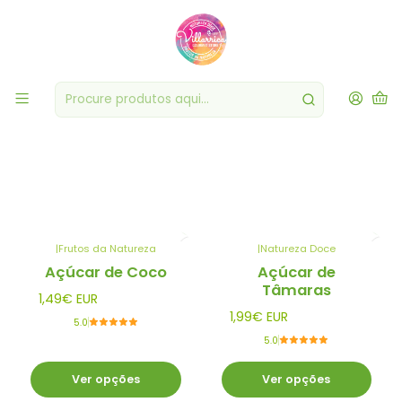
Mercearias Diversas
Filtros
|
Frutos da Natureza
|
Natureza Doce
Açúcar de Coco
Açúcar de
Tâmaras
1,49€ EUR
1,99€ EUR
5.0
5.0
Ver opções
Ver opções