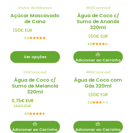
|
Frutos da Natureza
490
|
Coconaut
Açúcar Mascavado
Água de Coco c/
de Cana
Sumo de Ananás
320ml
1,55€ EUR
1,50€ EUR
5.0
4.3
Ver opções
Adicionar ao Carrinho
513
|
Coconaut
489
|
Coconaut
-50%
Água de Coco c/
Água de Coco com
Promo
Sumo de Melancia
Gás 320ml
320ml
1,50€ EUR
0,75€ EUR
3.0
1,50€ EUR
4.5
Adicionar ao Carrinho
Adicionar ao Carrinho