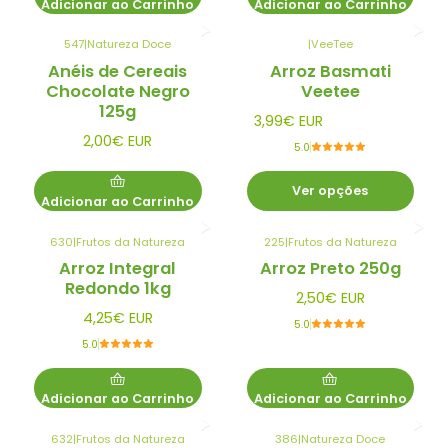
Adicionar ao Carrinho
Adicionar ao Carrinho
547
|
Natureza Doce
|
VeeTee
Anéis de Cereais
Arroz Basmati
Chocolate Negro
Veetee
125g
3,99€ EUR
2,00€ EUR
5.0
Ver opções
Adicionar ao Carrinho
630
|
Frutos da Natureza
225
|
Frutos da Natureza
Arroz Integral
Arroz Preto 250g
Redondo 1kg
2,50€ EUR
4,25€ EUR
5.0
5.0
Adicionar ao Carrinho
Adicionar ao Carrinho
632
|
Frutos da Natureza
386
|
Natureza Doce