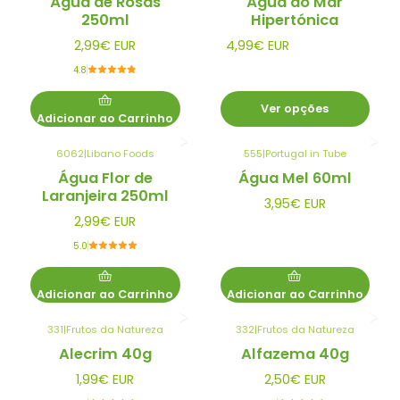
Água de Rosas
Água do Mar
250ml
Hipertónica
2,99€ EUR
4,99€ EUR
4.8
Ver opções
Adicionar ao Carrinho
6062
|
Libano Foods
555
|
Portugal in Tube
Água Flor de
Água Mel 60ml
Laranjeira 250ml
3,95€ EUR
2,99€ EUR
5.0
Adicionar ao Carrinho
Adicionar ao Carrinho
331
|
Frutos da Natureza
332
|
Frutos da Natureza
Alecrim 40g
Alfazema 40g
1,99€ EUR
2,50€ EUR