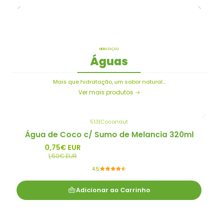
HIDRATAÇÃO
Águas
Mais que hidratação, um sabor natural...
Ver mais produtos
513
|
Coconaut
-50%
Água de Coco c/ Sumo de Melancia 320ml
Promo
0,75€ EUR
1,50€ EUR
4.5
Adicionar ao Carrinho