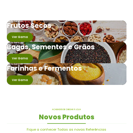
Vasta Gama de
Frutos Secos
Ver Gama
Vasta Gama de
Bagas, Sementes e Grãos
Ver Gama
Vasta Gama de
Farinhas e Fermentos
Ver Gama
ACABADOS DE CHEGAR À LOJA
Novos Produtos
Fique a conhecer Todas as novas Referências