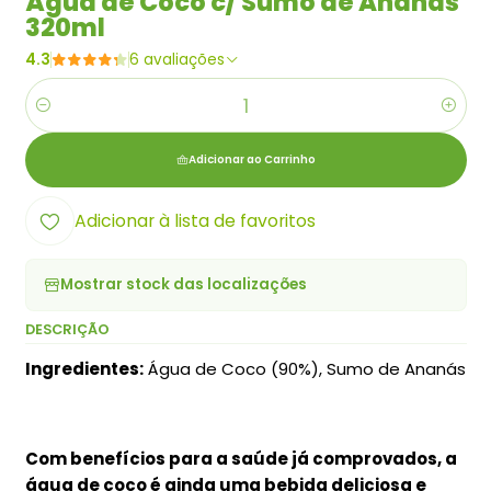
Água de Coco c/ Sumo de Ananás
320ml
4.3
6 avaliações
Quantidade
Adicionar ao Carrinho
Adicionar à lista de favoritos
Mostrar stock das localizações
DESCRIÇÃO
Ingredientes:
Água de Coco (90%), Sumo de Ananás
Com benefícios para a saúde já comprovados, a
água de coco é ainda uma bebida deliciosa e