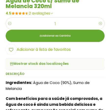
Água de Coco c/ Sumo de
Melancia 320ml
4.5
2 avaliações
Quantidade
Adicionar ao Carrinho
Adicionar à lista de favoritos
Mostrar stock das localizações
DESCRIÇÃO
Ingredientes:
Água de Coco (90%), Sumo de
Melancia
Com benefícios para a saúde já comprovados, a
água de coco é ainda uma bebida deliciosa e