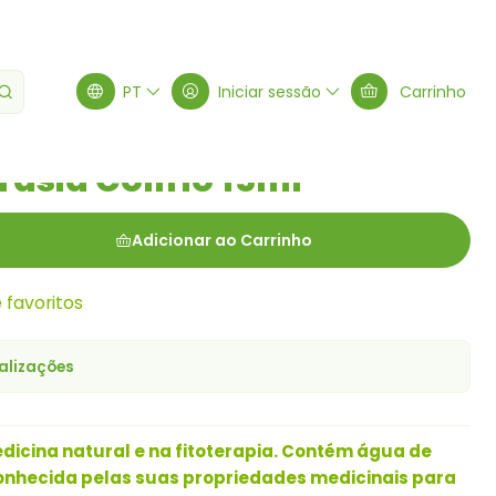
lírio 15ml
PT
Iniciar sessão
Carrinho
rásia Colírio 15ml
Adicionar ao Carrinho
e favoritos
alizações
edicina natural e na fitoterapia. Contém água de
onhecida pelas suas propriedades medicinais para