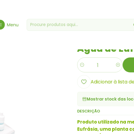
giene, Saúde & Bem-Estar
Saúde & Bem Estar
Água de Eufrásia Co
Menu
|
Água de Euf
Quantidade
Adicionar à lista d
Mostrar stock das loc
DESCRIÇÃO
Produto utilizado na m
Eufrásia, uma planta c