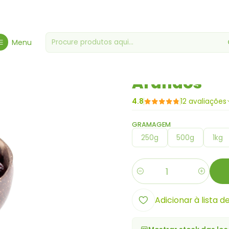
ício
Frutos Secos - Especialidade
Fruta Seca/Desidratada
Arand
Menu
|
Arandos
4.8
12 avaliações
GRAMAGEM
250g
500g
1kg
Quantidade
Adicionar à lista d