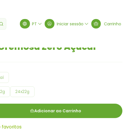
 Açúcar
PT
Iniciar sessão
Carrinho
Cremosa Zero Açúcar
aí
22g
24x22g
Adicionar ao Carrinho
e favoritos