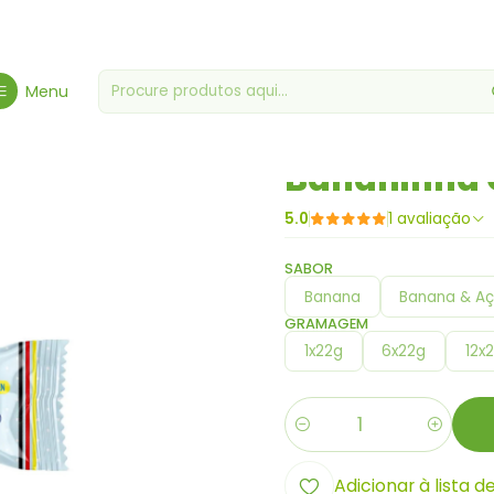
Bio & Glúten Free
Produtos Sem Glúten
Bananinha Cremosa Zero
Menu
|
Bananinha 
5.0
1 avaliação
SABOR
Banana
Banana & Aç
GRAMAGEM
1x22g
6x22g
12x
Quantidade
Adicionar à lista d