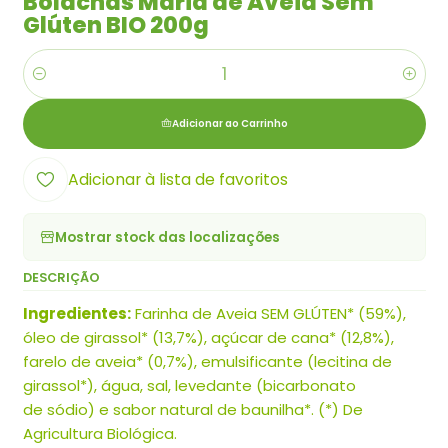
Bolachas Maria de Aveia Sem
Glúten BIO 200g
Quantidade
Adicionar ao Carrinho
Adicionar à lista de favoritos
Mostrar stock das localizações
DESCRIÇÃO
Ingredientes:
Farinha de Aveia SEM GLÚTEN* (59%),
óleo de girassol* (13,7%), açúcar de cana* (12,8%),
farelo de aveia* (0,7%), emulsificante (lecitina de
girassol*), água, sal, levedante (bicarbonato
de sódio) e sabor natural de baunilha*. (*) De
Agricultura Biológica.