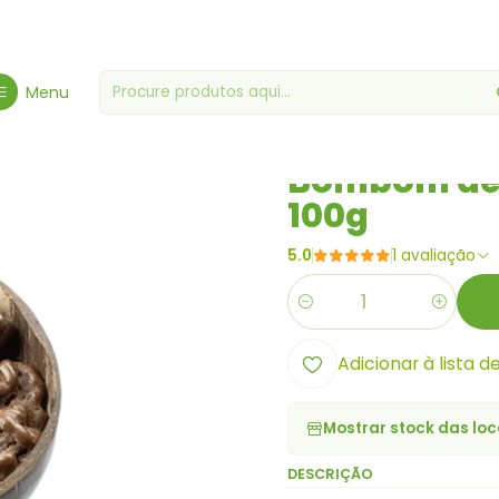
aria Gourmet
Mercearias Diversas
Bombom de Noz Chocolate Suí
Menu
|
Bombom de N
100g
5.0
1 avaliação
Quantidade
Adicionar à lista d
Mostrar stock das loc
DESCRIÇÃO