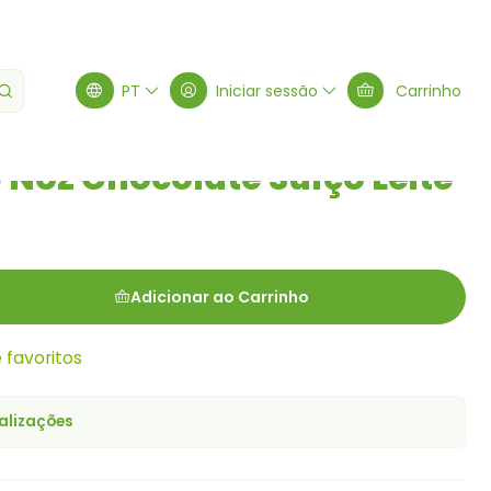
ço Leite 100g
PT
Iniciar sessão
Carrinho
oz Chocolate Suíço Leite
Adicionar ao Carrinho
e favoritos
alizações