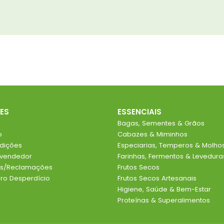
ES
ESSENCIAIS
Bagas, Sementes & Grãos
o
Cabazes & Miminhos
dições
Especiarias, Temperos & Molho
evendedor
Farinhas, Fermentos & Levedura
ios/Reclamações
Frutos Secos
o Desperdício
Frutos Secos Artesanais
Higiene, Saúde & Bem-Estar
Proteínas & Superalimentos