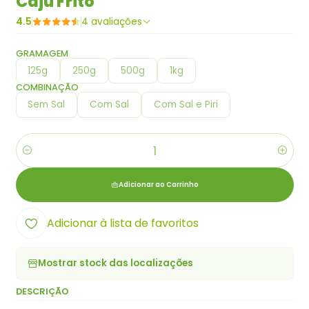
Caju Frito
4.5
4 avaliações
GRAMAGEM
125g
250g
500g
1kg
COMBINAÇÃO
Sem Sal
Com Sal
Com Sal e Piri
Quantidade
Adicionar ao Carrinho
Adicionar à lista de favoritos
Mostrar stock das localizações
DESCRIÇÃO