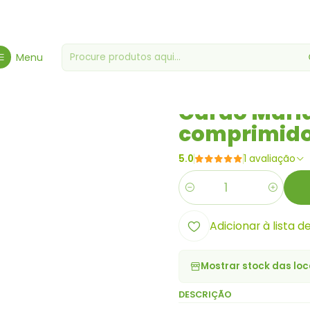
Saúde & Bem-Estar
Saúde & Bem Estar
Cardo Mariano 500mg (1
Menu
|
Cardo Mari
comprimido
5.0
1 avaliação
Quantidade
Adicionar à lista d
Mostrar stock das loc
DESCRIÇÃO