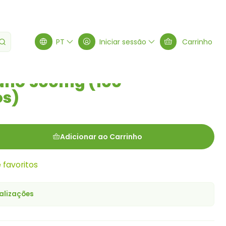
00 comprimidos)
PT
Iniciar sessão
Carrinho
ano 500mg (100
s)
Adicionar ao Carrinho
e favoritos
alizações