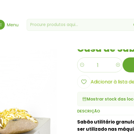
Início
Produtos do Lar
Casa de Sabão
Menu
|
Casa de Sa
Quantidade
Adicionar à lista d
Mostrar stock das loc
DESCRIÇÃO
Sabão utilitário granu
ser utilizado nas máqui