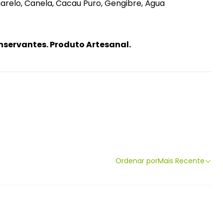
relo, Canela, Cacau Puro, Gengibre, Água
nservantes. Produto Artesanal.
Ordenar por
Mais Recente