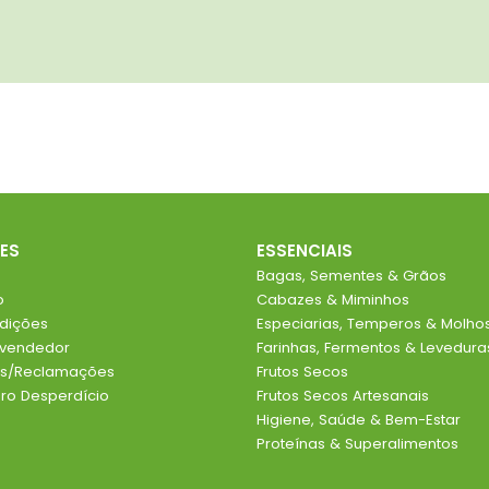
ES
ESSENCIAIS
Bagas, Sementes & Grãos
o
Cabazes & Miminhos
dições
Especiarias, Temperos & Molho
evendedor
Farinhas, Fermentos & Levedura
ios/Reclamações
Frutos Secos
o Desperdício
Frutos Secos Artesanais
Higiene, Saúde & Bem-Estar
Proteínas & Superalimentos