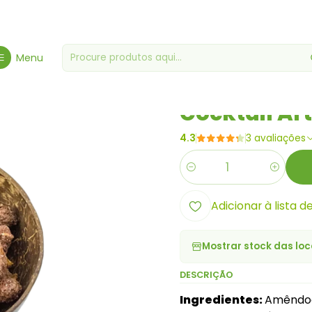
utos Secos - Especialidade
Frutos Secos Artesanais
Cocktail Arte
Menu
|
Cocktail Ar
4.3
3 avaliações
Quantidade
Adicionar à lista d
Mostrar stock das loc
DESCRIÇÃO
Ingredientes:
Amêndoa,