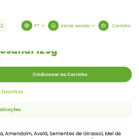
sanal 125g
PT
Iniciar sessão
Carrinho
tesanal 125g
Adicionar ao Carrinho
e favoritos
alizações
 Amendoim, Avelã, Sementes de Girassol, Mel de