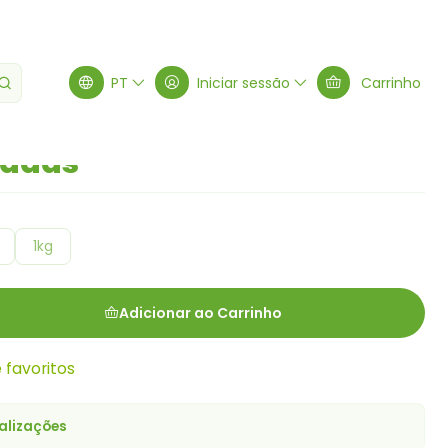
s
PT
Iniciar sessão
Carrinho
ladas
1kg
Adicionar ao Carrinho
e favoritos
alizações