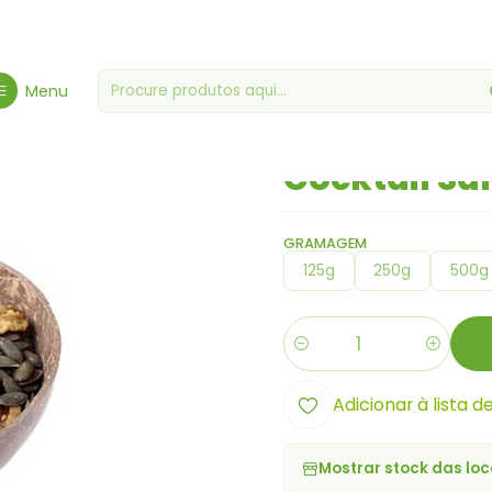
nício
Frutos Secos - Especialidade
Frutos Secos
Cocktail Salada
Menu
|
Cocktail Sa
GRAMAGEM
125g
250g
500g
Quantidade
Adicionar à lista d
Mostrar stock das loc