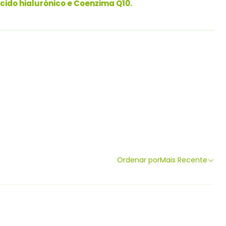
do hialurónico e Coenzima Q10.
Ordenar por
Mais Recente