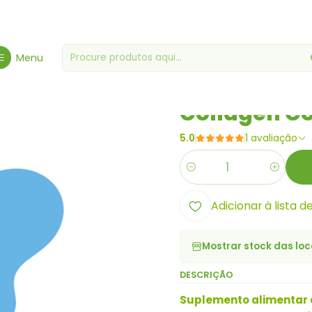
ene, Saúde & Bem-Estar
Saúde & Bem Estar
Collagen Complex (6
Menu
|
Collagen C
5.0
1 avaliação
Quantidade
Adicionar à lista d
Mostrar stock das loc
DESCRIÇÃO
Suplemento alimentar à