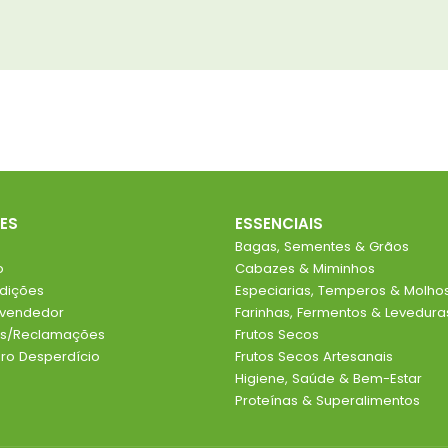
ES
ESSENCIAIS
Bagas, Sementes & Grãos
o
Cabazes & Miminhos
dições
Especiarias, Temperos & Molho
evendedor
Farinhas, Fermentos & Levedura
ios/Reclamações
Frutos Secos
o Desperdício
Frutos Secos Artesanais
Higiene, Saúde & Bem-Estar
Proteínas & Superalimentos