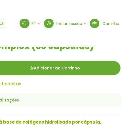
0 cápsulas)
PT
Iniciar sessão
Carrinho
omplex (60 cápsulas)
Adicionar ao Carrinho
e favoritos
alizações
 base de colágeno hidrolisado por cápsula,