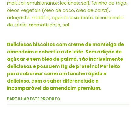
maltitol; emulsionante: lecitinas; sal], farinha de trigo,
óleos vegetais (óleo de coco, óleo de colza),
adoçante: maltitol; agente levedante: bicarbonato
de sódio; aromatizante, sal.
Deliciosos biscoitos com creme de manteiga de
amendoim e cobertura de leite. Sem adição de
açúcar e sem óleo de palma, são incrivelmente
deliciosos e possuem 11g de proteína! Perfeito
para saborear como um lanche rápido e
delicioso, com o sabor diferenciado e
incomparável do amendoim premium.
PARTILHAR ESTE PRODUTO