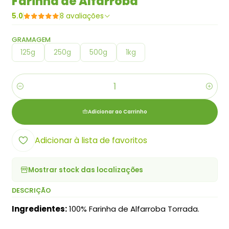
Farinha de Alfarroba
5.0
8 avaliações
GRAMAGEM
125g
250g
500g
1kg
Quantidade
Adicionar ao Carrinho
Adicionar à lista de favoritos
Mostrar stock das localizações
DESCRIÇÃO
Ingredientes:
100% Farinha de Alfarroba Torrada.