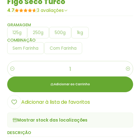
Figo Seco Turco
4.7
3 avaliações
GRAMAGEM
125g
250g
500g
1kg
COMBINAÇÃO
Sem Farinha
Com Farinha
Quantidade
Adicionar ao Carrinho
Adicionar à lista de favoritos
Mostrar stock das localizações
DESCRIÇÃO